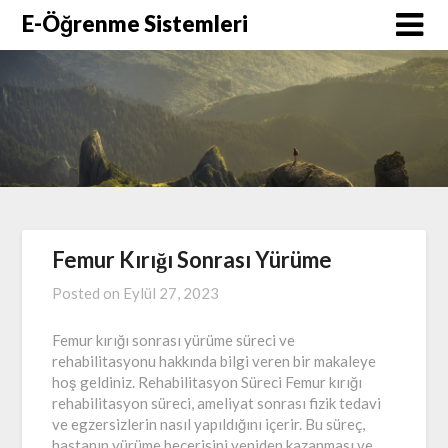
Skip
E-Öğrenme Sistemleri
to
content
Femur Kırığı Sonrası Yürüme
Posted on
Eylül 27, 2023
Femur kırığı sonrası yürüme süreci ve
rehabilitasyonu hakkında bilgi veren bir makaleye
hoş geldiniz. Rehabilitasyon Süreci Femur kırığı
rehabilitasyon süreci, ameliyat sonrası fizik tedavi
ve egzersizlerin nasıl yapıldığını içerir. Bu süreç,
hastanın yürüme becerisini yeniden kazanması ve