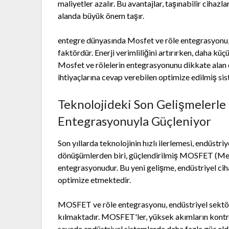
maliyetler azalır. Bu avantajlar, taşınabilir ciha
alanda büyük önem taşır.
entegre dünyasında Mosfet ve röle entegrasyonu, 
faktördür. Enerji verimliliğini artırırken, daha k
Mosfet ve rölelerin entegrasyonunu dikkate alan
ihtiyaçlarına cevap verebilen optimize edilmiş sis
Teknolojideki Son Gelişmelerle 
Entegrasyonuyla Güçleniyor
Son yıllarda teknolojinin hızlı ilerlemesi, endüst
dönüşümlerden biri, güçlendirilmiş MOSFET (Metal
entegrasyonudur. Bu yeni gelişme, endüstriyel ciha
optimize etmektedir.
MOSFET ve röle entegrasyonu, endüstriyel sektö
kılmaktadır. MOSFET'ler, yüksek akımların kontrol
sayede endüstriyel sistemlerde daha fazla güç elde