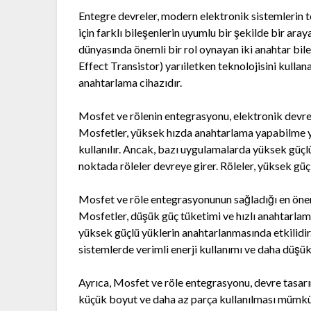
Entegre devreler, modern elektronik sistemlerin te
için farklı bileşenlerin uyumlu bir şekilde bir ar
dünyasında önemli bir rol oynayan iki anahtar b
Effect Transistor) yarıiletken teknolojisini kullan
anahtarlama cihazıdır.
Mosfet ve rölenin entegrasyonu, elektronik devrel
Mosfetler, yüksek hızda anahtarlama yapabilme ye
kullanılır. Ancak, bazı uygulamalarda yüksek güçl
noktada röleler devreye girer. Röleler, yüksek güç
Mosfet ve röle entegrasyonunun sağladığı en önemli
Mosfetler, düşük güç tüketimi ve hızlı anahtarlama 
yüksek güçlü yüklerin anahtarlanmasında etkilidir
sistemlerde verimli enerji kullanımı ve daha düşük 
Ayrıca, Mosfet ve röle entegrasyonu, devre tasar
küçük boyut ve daha az parça kullanılması mümkü