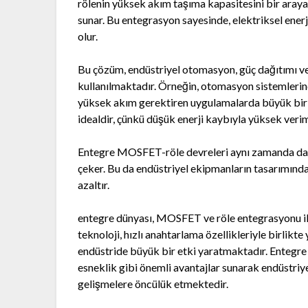
rölenin yüksek akım taşıma kapasitesini bir araya
sunar. Bu entegrasyon sayesinde, elektriksel ener
olur.
Bu çözüm, endüstriyel otomasyon, güç dağıtımı ve e
kullanılmaktadır. Örneğin, otomasyon sistemleri
yüksek akım gerektiren uygulamalarda büyük bir av
idealdir, çünkü düşük enerji kaybıyla yüksek veriml
Entegre MOSFET-röle devreleri aynı zamanda daha
çeker. Bu da endüstriyel ekipmanların tasarımında
azaltır.
entegre dünyası, MOSFET ve röle entegrasyonu il
teknoloji, hızlı anahtarlama özellikleriyle birlik
endüstride büyük bir etki yaratmaktadır. Entegre 
esneklik gibi önemli avantajlar sunarak endüstriy
gelişmelere öncülük etmektedir.