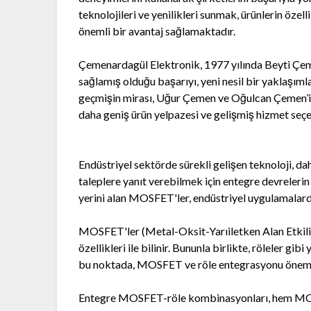
teknolojileri ve yenilikleri sunmak, ürünlerin özel
önemli bir avantaj sağlamaktadır.
Çemenardagül Elektronik, 1977 yılında Beyti Çem
sağlamış olduğu başarıyı, yeni nesil bir yaklaşım
geçmişin mirası, Uğur Çemen ve Oğulcan Çemen’in 
daha geniş ürün yelpazesi ve gelişmiş hizmet se
Endüstriyel sektörde sürekli gelişen teknoloji, da
taleplere yanıt verebilmek için entegre devrelerin
yerini alan MOSFET'ler, endüstriyel uygulamalarda
MOSFET'ler (Metal-Oksit-Yarıiletken Alan Etkili T
özellikleri ile bilinir. Bununla birlikte, röleler gib
bu noktada, MOSFET ve röle entegrasyonu önemli
Entegre MOSFET-röle kombinasyonları, hem MOSF