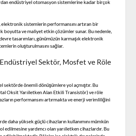
zlardan endüstriyel otomasyon sistemlerine kadar birçok
elektronik sistemlerin performansını artıran bir
üçük boyutta ve maliyet etkin çözümler sunar. Bu nedenle,
 devre tasarımları, günümüzün karmaşık elektronik
temlerin oluşturulmasını sağlar.
Endüstriyel Sektör, Mosfet ve Röle
riyel sektörde önemli dönüşümlere yol açmıştır. Bu
 Oksit Yarıiletken Alan Etkili Transistör) ve röle
zların performansını artırmakta ve enerji verimliliğini
rde daha yüksek güçlü cihazların kullanımını mümkün
 edilmesine yardımcı olan yarıiletken cihazlardır. Bu
 edilebilmektedir. Röleler ise elektrik devrelerinde