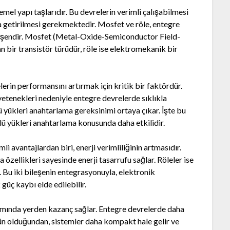
mel yapı taşlarıdır. Bu devrelerin verimli çalışabilmesi
aya getirilmesi gerekmektedir. Mosfet ve röle, entegre
ileşendir. Mosfet (Metal-Oxide-Semiconductor Field-
an bir transistör türüdür, röle ise elektromekanik bir
erin performansını artırmak için kritik bir faktördür.
tenekleri nedeniyle entegre devrelerde sıklıkla
ü yükleri anahtarlama gereksinimi ortaya çıkar. İşte bu
lü yükleri anahtarlama konusunda daha etkilidir.
 avantajlardan biri, enerji verimliliğinin artmasıdır.
özellikleri sayesinde enerji tasarrufu sağlar. Röleler ise
. Bu iki bileşenin entegrasyonuyla, elektronik
güç kaybı elde edilebilir.
ımında yerden kazanç sağlar. Entegre devrelerde daha
n olduğundan, sistemler daha kompakt hale gelir ve