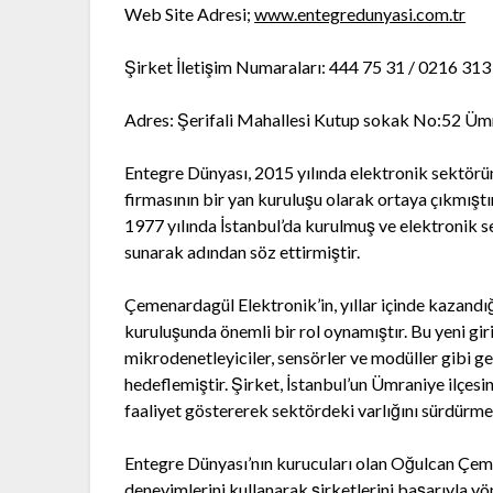
Web Site Adresi;
www.entegredunyasi.com.tr
Şirket İletişim Numaraları: 444 75 31 / 0216 313
Adres: Şerifali Mahallesi Kutup sokak No:52 Ümr
Entegre Dünyası, 2015 yılında elektronik sektör
firmasının bir yan kuruluşu olarak ortaya çıkmış
1977 yılında İstanbul’da kurulmuş ve elektronik s
sunarak adından söz ettirmiştir.
Çemenardagül Elektronik’in, yıllar içinde kazandı
kuruluşunda önemli bir rol oynamıştır. Bu yeni giri
mikrodenetleyiciler, sensörler ve modüller gibi g
hedeflemiştir. Şirket, İstanbul’un Ümraniye ilçes
faaliyet göstererek sektördeki varlığını sürdürme
Entegre Dünyası’nın kurucuları olan Oğulcan Çem
deneyimlerini kullanarak şirketlerini başarıyla y