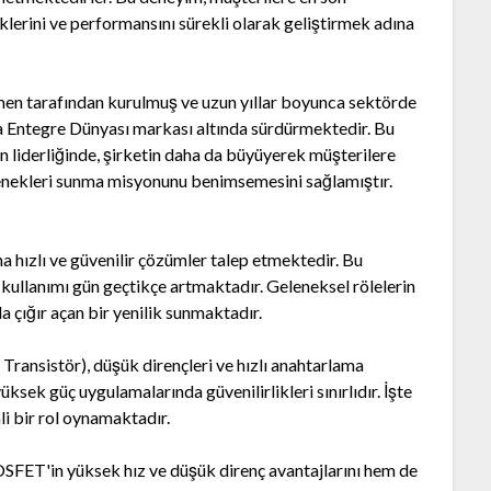
liklerini ve performansını sürekli olarak geliştirmek adına
en tarafından kurulmuş ve uzun yıllar boyunca sektörde
la Entegre Dünyası markası altında sürdürmektedir. Bu
liderliğinde, şirketin daha da büyüyerek müşterilere
çenekleri sunma misyonunu benimsemesini sağlamıştır.
ha hızlı ve güvenilir çözümler talep etmektedir. Bu
 kullanımı gün geçtikçe artmaktadır. Geleneksel rölelerin
 çığır açan bir yenilik sunmaktadır.
ransistör), düşük dirençleri ve hızlı anahtarlama
i yüksek güç uygulamalarında güvenilirlikleri sınırlıdır. İşte
 bir rol oynamaktadır.
ET'in yüksek hız ve düşük direnç avantajlarını hem de