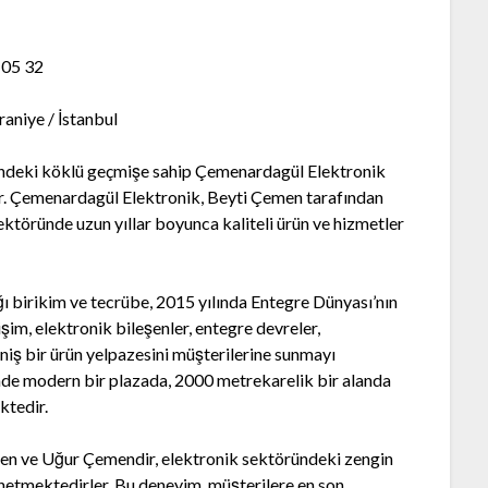
 05 32
aniye / İstanbul
ündeki köklü geçmişe sahip Çemenardagül Elektronik
tır. Çemenardagül Elektronik, Beyti Çemen tarafından
ektöründe uzun yıllar boyunca kaliteli ürün ve hizmetler
ğı birikim ve tecrübe, 2015 yılında Entegre Dünyası’nın
şim, elektronik bileşenler, entegre devreler,
eniş bir ürün yelpazesini müşterilerine sunmayı
inde modern bir plazada, 2000 metrekarelik bir alanda
ktedir.
en ve Uğur Çemendir, elektronik sektöründeki zengin
önetmektedirler. Bu deneyim, müşterilere en son