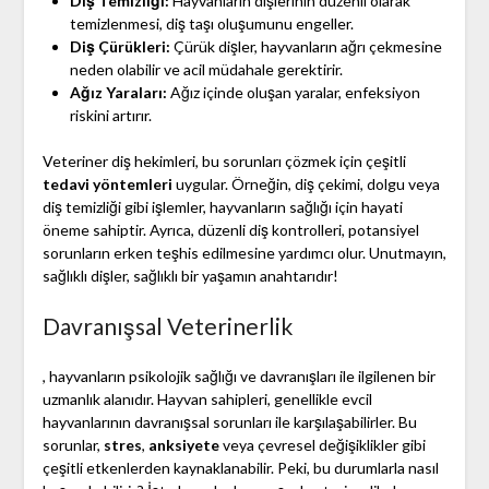
Diş Temizliği:
Hayvanların dişlerinin düzenli olarak
temizlenmesi, diş taşı oluşumunu engeller.
Diş Çürükleri:
Çürük dişler, hayvanların ağrı çekmesine
neden olabilir ve acil müdahale gerektirir.
Ağız Yaraları:
Ağız içinde oluşan yaralar, enfeksiyon
riskini artırır.
Veteriner diş hekimleri, bu sorunları çözmek için çeşitli
tedavi yöntemleri
uygular. Örneğin, diş çekimi, dolgu veya
diş temizliği gibi işlemler, hayvanların sağlığı için hayati
öneme sahiptir. Ayrıca, düzenli diş kontrolleri, potansiyel
sorunların erken teşhis edilmesine yardımcı olur. Unutmayın,
sağlıklı dişler, sağlıklı bir yaşamın anahtarıdır!
Davranışsal Veterinerlik
, hayvanların psikolojik sağlığı ve davranışları ile ilgilenen bir
uzmanlık alanıdır. Hayvan sahipleri, genellikle evcil
hayvanlarının davranışsal sorunları ile karşılaşabilirler. Bu
sorunlar,
stres
,
anksiyete
veya çevresel değişiklikler gibi
çeşitli etkenlerden kaynaklanabilir. Peki, bu durumlarla nasıl