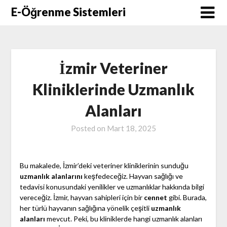
Skip
E-Öğrenme Sistemleri
to
content
İzmir Veteriner
Kliniklerinde Uzmanlık
Alanları
Posted on
Mart 18, 2025
Bu makalede, İzmir’deki veteriner kliniklerinin sunduğu
uzmanlık alanlarını
keşfedeceğiz. Hayvan sağlığı ve
tedavisi konusundaki yenilikler ve uzmanlıklar hakkında bilgi
vereceğiz. İzmir, hayvan sahipleri için bir
cennet
gibi. Burada,
her türlü hayvanın sağlığına yönelik çeşitli
uzmanlık
alanları
mevcut. Peki, bu kliniklerde hangi uzmanlık alanları