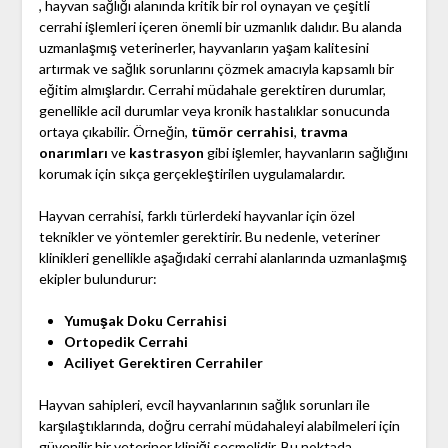
, hayvan sağlığı alanında kritik bir rol oynayan ve çeşitli
cerrahi işlemleri içeren önemli bir uzmanlık dalıdır. Bu alanda
uzmanlaşmış veterinerler, hayvanların yaşam kalitesini
artırmak ve sağlık sorunlarını çözmek amacıyla kapsamlı bir
eğitim almışlardır. Cerrahi müdahale gerektiren durumlar,
genellikle acil durumlar veya kronik hastalıklar sonucunda
ortaya çıkabilir. Örneğin,
tümör cerrahisi
,
travma
onarımları
ve
kastrasyon
gibi işlemler, hayvanların sağlığını
korumak için sıkça gerçekleştirilen uygulamalardır.
Hayvan cerrahisi, farklı türlerdeki hayvanlar için özel
teknikler ve yöntemler gerektirir. Bu nedenle, veteriner
klinikleri genellikle aşağıdaki cerrahi alanlarında uzmanlaşmış
ekipler bulundurur:
Yumuşak Doku Cerrahisi
Ortopedik Cerrahi
Aciliyet Gerektiren Cerrahiler
Hayvan sahipleri, evcil hayvanlarının sağlık sorunları ile
karşılaştıklarında, doğru cerrahi müdahaleyi alabilmeleri için
güvenilir bir veteriner kliniği seçmelidir. Bu noktada,