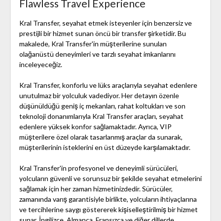
Flawless Travel Experience
Kral Transfer, seyahat etmek isteyenler için benzersiz ve
prestijli bir hizmet sunan öncü bir transfer şirketidir. Bu
makalede, Kral Transfer'in müşterilerine sunulan
olağanüstü deneyimleri ve tarzlı seyahat imkanlarını
inceleyeceğiz.
Kral Transfer, konforlu ve lüks araçlarıyla seyahat edenlere
unutulmaz bir yolculuk vadediyor. Her detayın özenle
düşünüldüğü geniş iç mekanları, rahat koltukları ve son
teknoloji donanımlarıyla Kral Transfer araçları, seyahat
edenlere yüksek konfor sağlamaktadır. Ayrıca, VIP
müşterilere özel olarak tasarlanmış araçlar da sunarak,
müşterilerinin isteklerini en üst düzeyde karşılamaktadır.
Kral Transfer'in profesyonel ve deneyimli sürücüleri,
yolcuların güvenli ve sorunsuz bir şekilde seyahat etmelerini
sağlamak için her zaman hizmetinizdedir. Sürücüler,
zamanında varış garantisiyle birlikte, yolcuların ihtiyaçlarına
ve tercihlerine saygı göstererek kişiselleştirilmiş bir hizmet
sunar. İngilizce, Almanca, Fransızca ve diğer dillerde