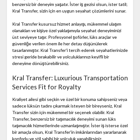
benzersiz bir deneyim yaşatır. İster iş gezisi olsun, ister tatil;
Kral Transfer, sizin için en uygun seyahat çözümlerini sunar.
Kral Transfer kusursuz hizmet anlayışı, mükemmel ulaşım
olanakları ve kişiye özel yaklaşımıyla seyahat deneyiminizi
üst seviyeye taşır. Profesyonel şoförler, lüks araçlar ve
güvenliğe verilen önem ile her detay düşünülerek
tasarlanmıştır. Kral Transfer'i tercih ederek seyahatlerinizde
stresi geride bırakabilir ve yolculuklarınızı keyifli bir
deneyime dönüştürebilirsiniz.
Kral Transfer: Luxurious Transportation
Services Fit for Royalty
Kraliyet ailesi gibi seçkin ve özel bir konuma sahipseniz veya
sadece lüksün tadını çıkarmak isteyen bir bireyseniz, Kral
Transfer sizin için mükemmel bir seçenek olabilir. Kral
Transfer, benzersiz bir taşımacılık deneyimi sunan lüks
taşımacılık hizmetlerinde uzmanlaşmıştır. İster iş isterse özel
bir amaçla olsun, Kral Transfer'in imkânlarından yararlanarak
konforlu ve stil sahibi bir yolculuk yapabilirsiniz.