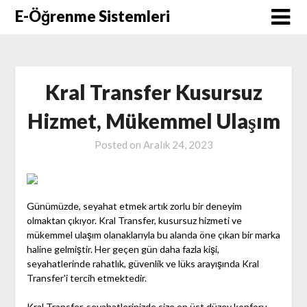
Skip
E-Öğrenme Sistemleri
to
content
Kral Transfer Kusursuz
Hizmet, Mükemmel Ulaşım
Posted on
Aralık 24, 2023
Günümüzde, seyahat etmek artık zorlu bir deneyim
olmaktan çıkıyor. Kral Transfer, kusursuz hizmeti ve
mükemmel ulaşım olanaklarıyla bu alanda öne çıkan bir marka
haline gelmiştir. Her geçen gün daha fazla kişi,
seyahatlerinde rahatlık, güvenlik ve lüks arayışında Kral
Transfer'i tercih etmektedir.
Kral Transfer, seyahatlerinizde size en üst düzey konforu