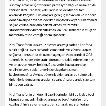
sunmayı amaçlar. Şoförlerinin profesyonelliği ve nezaketiyle
tanınan Kral Transfer, yolcularının beklentilerini tam
anlamıyla karşılar. Lüks araçları, geniş iç mekanları ve modern
donanımlarıyla seyahat ederken konforun keyfini çıkarmanızı
sağlar. Ayrıca, araçların bakımlı olması ve temizlik
standartlarının yüksek tutulması da Kral Transfer'in müşteri
memnuniyetine verdiği önemi gösterir.
Kral Transfer'in kusursuz hizmet anlayışı sadece konforla
sınırlı değildir; aynı zamanda zamanında ve güvenli ulaşım
sağlama konusunda da uzmanlaşmıştır. Araçlarındaki GPS
teknolojisi sayesinde trafik durumunu takip ederek en hızlı
ve en uygun rotayı belirler. Bu sayede, havaalanından
otelinize veya toplantı yerinize ulaşırken zaman
kaybetmezsiniz. Ayrıca, güvenlik ekipmanları ve teknolojik
önlemlerle donatılmış araçlar, seyahatiniz sırasında size tam
bir güven sağlar.
Kral Transfer'in en önemli özelliklerinden biri de kişiye özel
hizmet sunmasıdır. İhtiyaçlarınıza ve tercihlerinize göre
özelleştirilmiş seyahat paketleri sunarak, müşterilerine