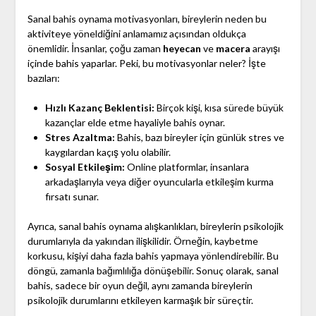
Sanal bahis oynama motivasyonları, bireylerin neden bu
aktiviteye yöneldiğini anlamamız açısından oldukça
önemlidir. İnsanlar, çoğu zaman
heyecan
ve
macera
arayışı
içinde bahis yaparlar. Peki, bu motivasyonlar neler? İşte
bazıları:
Hızlı Kazanç Beklentisi:
Birçok kişi, kısa sürede büyük
kazançlar elde etme hayaliyle bahis oynar.
Stres Azaltma:
Bahis, bazı bireyler için günlük stres ve
kaygılardan kaçış yolu olabilir.
Sosyal Etkileşim:
Online platformlar, insanlara
arkadaşlarıyla veya diğer oyuncularla etkileşim kurma
fırsatı sunar.
Ayrıca, sanal bahis oynama alışkanlıkları, bireylerin psikolojik
durumlarıyla da yakından ilişkilidir. Örneğin, kaybetme
korkusu, kişiyi daha fazla bahis yapmaya yönlendirebilir. Bu
döngü, zamanla bağımlılığa dönüşebilir. Sonuç olarak, sanal
bahis, sadece bir oyun değil, aynı zamanda bireylerin
psikolojik durumlarını etkileyen karmaşık bir süreçtir.