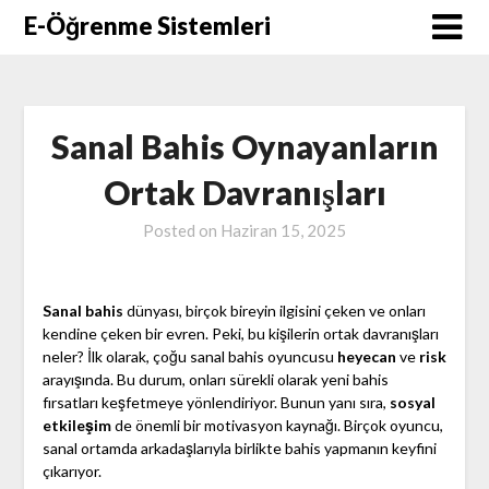
Skip
E-Öğrenme Sistemleri
to
content
Sanal Bahis Oynayanların
Ortak Davranışları
Posted on
Haziran 15, 2025
Sanal bahis
dünyası, birçok bireyin ilgisini çeken ve onları
kendine çeken bir evren. Peki, bu kişilerin ortak davranışları
neler? İlk olarak, çoğu sanal bahis oyuncusu
heyecan
ve
risk
arayışında. Bu durum, onları sürekli olarak yeni bahis
fırsatları keşfetmeye yönlendiriyor. Bunun yanı sıra,
sosyal
etkileşim
de önemli bir motivasyon kaynağı. Birçok oyuncu,
sanal ortamda arkadaşlarıyla birlikte bahis yapmanın keyfini
çıkarıyor.