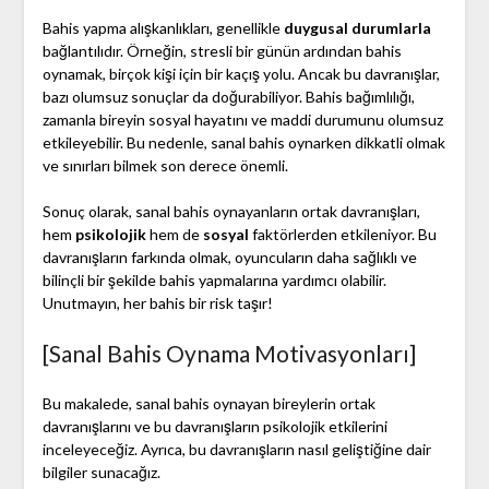
Bahis yapma alışkanlıkları, genellikle
duygusal durumlarla
bağlantılıdır. Örneğin, stresli bir günün ardından bahis
oynamak, birçok kişi için bir kaçış yolu. Ancak bu davranışlar,
bazı olumsuz sonuçlar da doğurabiliyor. Bahis bağımlılığı,
zamanla bireyin sosyal hayatını ve maddi durumunu olumsuz
etkileyebilir. Bu nedenle, sanal bahis oynarken dikkatli olmak
ve sınırları bilmek son derece önemli.
Sonuç olarak, sanal bahis oynayanların ortak davranışları,
hem
psikolojik
hem de
sosyal
faktörlerden etkileniyor. Bu
davranışların farkında olmak, oyuncuların daha sağlıklı ve
bilinçli bir şekilde bahis yapmalarına yardımcı olabilir.
Unutmayın, her bahis bir risk taşır!
[Sanal Bahis Oynama Motivasyonları]
Bu makalede, sanal bahis oynayan bireylerin ortak
davranışlarını ve bu davranışların psikolojik etkilerini
inceleyeceğiz. Ayrıca, bu davranışların nasıl geliştiğine dair
bilgiler sunacağız.