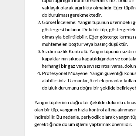
tüpün ağırlığını kontrol edebilirsiniz. Dolu bir
yaklaşık olarak ağırlıkta olmalıdır. Eğer tüpün
doldurulması gerekmektedir.
Görsel İnceleme: Yangın tüpünün üzerindeki gö
göstergesi bulunur. Dolu bir tüp, göstergedek
olmasıyla belirtilebilir. Eğer gösterge kırmızı
muhtemelen boştur veya basınç düşüktür.
Sızdırmazlık Kontrolü: Yangın tüpünün sızdırm
kapaklarının sıkıca kapatıldığından ve contal
herhangi bir gaz veya sıvı sızıntısı varsa, dolu
Profesyonel Muayene: Yangın güvenliği konu
alabilirsiniz. Uzmanlar, özel ekipmanlar kullan
doluluk durumunu doğru bir şekilde belirleyebi
Yangın tüplerinin doğru bir şekilde dolumlu olmas
olan bir tüp, yangının hızla kontrol altına alınmas
indirebilir. Bu nedenle, periyodik olarak yangın 
gerektiğinde dolum işlemi yaptırmak önemlidir.