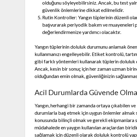
olduğunu söyleyebilirsiniz. Ancak, bu test yaln
güvenlik önlemlerine dikkat edilmelidir.
Rutin Kontroller: Yangın tüplerinin düzenli ol
başvurarak periyodik bakım ve muayeneleri p
değerlendirmenize yardımcı olacaktır.
Yangın tüplerinin doluluk durumunu anlamak önemli
kullanmanızı engelleyebilir. Etiket kontrolü, tartı
gibi farklı yöntemleri kullanarak tüplerin doluluk
Ancak, kesin bir sonuç için her zaman uzman biri
olduğundan emin olmak, güvenliğinizin sağlanması 
Acil Durumlarda Güvende Olmak
Yangın, herhangi bir zamanda ortaya çıkabilen ve b
durumlarla baş etmek için uygun önlemler almak s
konusunda bilinçli olmak ve gerekli ekipmanlara s
müdahalede en yaygın kullanılan araçlardan biridi
sağlamak için düzenli olarak doluluk kontrolü y