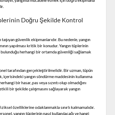
nutmayın, yangınla mücadele etmek için doğru ekipmana
ir.
lerinin Doğru Şekilde Kontrol
m taşıyan güvenlik ekipmanlarıdır. Bu nedenle, yangın
mının yapılması kritik bir konudur. Yangın tüplerinin
n bulunduğu herhangi bir ortamda güvenliği sağlamak
sonel tarafından gerçekleştirilmelidir. Bir uzman, tüpün
ek, içerisindeki yangın söndürme maddesinin kullanıma
herhangi bir hasar, pas veya sızıntı olup olmadığını
 etkili bir şekilde çalışmasını sağlayarak yangın
fiziksel özelliklerine odaklanmakla sınırlı kalmamalıdır.
sonel, yangın tüplerinin nasıl kullanılacağı ve hangi