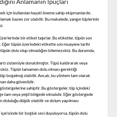
ığını Anlamanın İpuçları
mek için kullanılan hayati öneme sahip ekipmanlardır.
lamak bazen zor olabilir. Bu makalede, yangın tüplerinin
z.
üzerlerinde bir etiket taşırlar. Bu etiketler, tüpün son
r. Eğer tüpün üzerindeki etikette son muayene tarihi
 tüpün dolu olup olmadığını bilemezsiniz. Bu durumda,
artı sistemiyle donatılmıştır. Tüpü kaldırarak veya
lirsiniz. Tüpün tamamen dolu olması gerektiği
 tüp boşalmış olabilir. Ancak, bu yöntem tam olarak
man daha güvenlidir.
göstergelerine sahiptir. Bu göstergeler, tüp içindeki
rge tam veya yeşil bölgede olmalıdır. Eğer göstergede
pün doluluğu düşük olabilir ve dolum yapılması
 içerisinde bir boşluk sesi duyuluyorsa, tüpün dolu