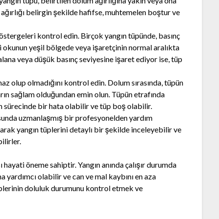
 yangın tüpü, belirtilen dolum ağırlığına yakın veya ona
 ağırlığı belirgin şekilde hafifse, muhtemelen boştur ve
stergeleri kontrol edin. Birçok yangın tüpünde, basınç
i okunun yeşil bölgede veya işaretçinin normal aralıkta
 alana veya düşük basınç seviyesine işaret ediyor ise, tüp
az olup olmadığını kontrol edin. Dolum sırasında, tüpün
arın sağlam olduğundan emin olun. Tüpün etrafında
m sürecinde bir hata olabilir ve tüp boş olabilir.
sunda uzmanlaşmış bir profesyonelden yardım
arak yangın tüplerini detaylı bir şekilde inceleyebilir ve
lirler.
ı hayati öneme sahiptir. Yangın anında çalışır durumda
ına yardımcı olabilir ve can ve mal kaybını en aza
tüplerinin doluluk durumunu kontrol etmek ve