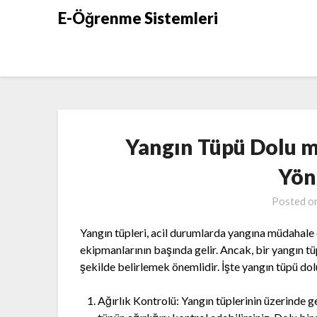
Skip
E-Öğrenme Sistemleri
to
content
Yangın Tüpü Dolu 
Yön
Posted o
Yangın tüpleri, acil durumlarda yangına müdahale
ekipmanlarının başında gelir. Ancak, bir yangın
şekilde belirlemek önemlidir. İşte yangın tüpü dol
Ağırlık Kontrolü: Yangın tüplerinin üzerinde ge