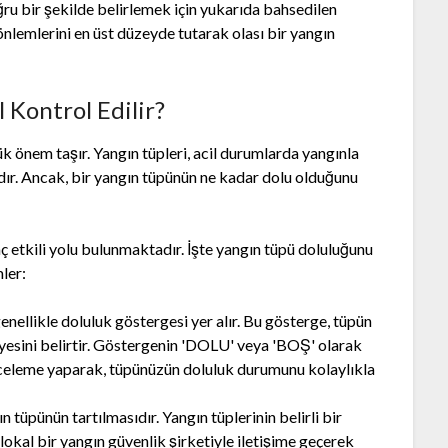
u bir şekilde belirlemek için yukarıda bahsedilen
 önlemlerini en üst düzeyde tutarak olası bir yangın
 Kontrol Edilir?
ük önem taşır. Yangın tüpleri, acil durumlarda yangınla
dır. Ancak, bir yangın tüpünün ne kadar dolu olduğunu
ç etkili yolu bulunmaktadır. İşte yangın tüpü doluluğunu
ler:
nellikle doluluk göstergesi yer alır. Bu gösterge, tüpün
yesini belirtir. Göstergenin 'DOLU' veya 'BOŞ' olarak
nceleme yaparak, tüpünüzün doluluk durumunu kolaylıkla
 tüpünün tartılmasıdır. Yangın tüplerinin belirli bir
 lokal bir yangın güvenlik şirketiyle iletişime geçerek