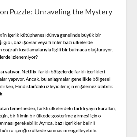
ion Puzzle: Unraveling the Mystery
x’in içerik kütüphanesi dünya genelinde büyük bir
ği gibi, bazı şovlar veya filmler bazı ülkelerde
coğrafi kısıtlamalarıyla ilgili bir bulmaca oluşturuyor.
elerde izlenemiyor?
 yatıyor. Netflix, farklı bölgelerde farklı içerikleri
şmalar yapıyor. Ancak, bu anlaşmalar genellikle bölgesel
irken, Hindistan’daki izleyiciler için erişilemez olabilir.
r.
an temel neden, farklı ülkelerdeki farklı yayın kuralları,
eğin, bir filmin bir ülkede gösterime girmesi için o
nması gerekebilir. Ayrıca, bazı içerikler belirli
lix’in o içeriği o ülkede sunmasını engelleyebilir.