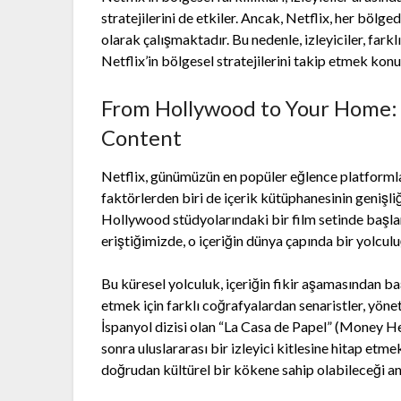
stratejilerini de etkiler. Ancak, Netflix, her bölge
olarak çalışmaktadır. Bu nedenle, izleyiciler, farkl
Netflix’in bölgesel stratejilerini takip etmek konus
From Hollywood to Your Home: 
Content
Netflix, günümüzün en popüler eğlence platformlar
faktörlerden biri de içerik kütüphanesinin genişliği
Hollywood stüdyolarındaki bir film setinde başlamıy
eriştiğimizde, o içeriğin dünya çapında bir yolcul
Bu küresel yolculuk, içeriğin fikir aşamasından baş
etmek için farklı coğrafyalardan senaristler, yönet
İspanyol dizisi olan “La Casa de Papel” (Money Hei
sonra uluslararası bir izleyici kitlesine hitap etme
doğrudan kültürel bir kökene sahip olabileceği anla