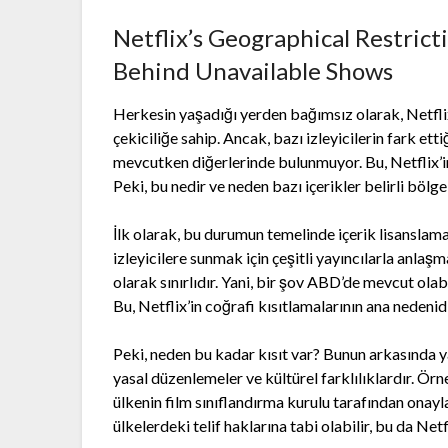
Netflix’s Geographical Restrict
Behind Unavailable Shows
Herkesin yaşadığı yerden bağımsız olarak, Netfli
çekiciliğe sahip. Ancak, bazı izleyicilerin fark etti
mevcutken diğerlerinde bulunmuyor. Bu, Netflix’in 
Peki, bu nedir ve neden bazı içerikler belirli bölg
İlk olarak, bu durumun temelinde içerik lisanslaması
izleyicilere sunmak için çeşitli yayıncılarla anla
olarak sınırlıdır. Yani, bir şov ABD’de mevcut olabil
Bu, Netflix’in coğrafi kısıtlamalarının ana nedenidi
Peki, neden bu kadar kısıt var? Bunun arkasında yat
yasal düzenlemeler ve kültürel farklılıklardır. Örn
ülkenin film sınıflandırma kurulu tarafından onayla
ülkelerdeki telif haklarına tabi olabilir, bu da Netf