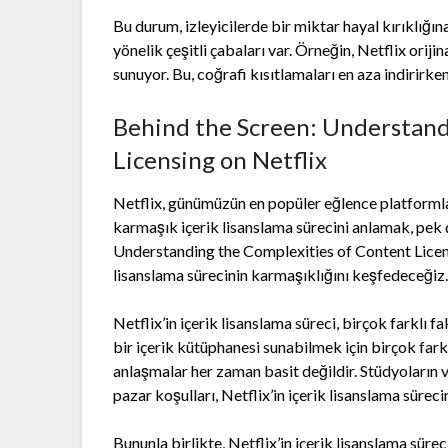
Bu durum, izleyicilerde bir miktar hayal kırıklığın
yönelik çeşitli çabaları var. Örneğin, Netflix oriji
sunuyor. Bu, coğrafi kısıtlamaları en aza indirirken
Behind the Screen: Understand
Licensing on Netflix
Netflix, günümüzün en popüler eğlence platformla
karmaşık içerik lisanslama sürecini anlamak, pek 
Understanding the Complexities of Content Licensi
lisanslama sürecinin karmaşıklığını keşfedeceğiz
Netflix’in içerik lisanslama süreci, birçok farklı fa
bir içerik kütüphanesi sunabilmek için birçok far
anlaşmalar her zaman basit değildir. Stüdyoların v
pazar koşulları, Netflix’in içerik lisanslama sürec
Bununla birlikte, Netflix’in içerik lisanslama sürec