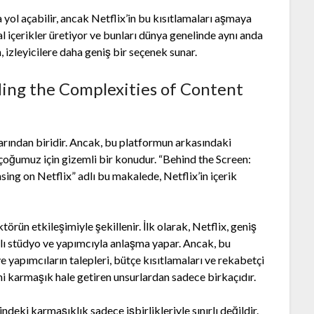
a yol açabilir, ancak Netflix’in bu kısıtlamaları aşmaya
nal içerikler üretiyor ve bunları dünya genelinde aynı anda
, izleyicilere daha geniş bir seçenek sunar.
ing the Complexities of Content
rından biridir. Ancak, bu platformun arkasındaki
çoğumuz için gizemli bir konudur. “Behind the Screen:
ng on Netflix” adlı bu makalede, Netflix’in içerik
.
ktörün etkileşimiyle şekillenir. İlk olarak, Netflix, geniş
klı stüdyo ve yapımcıyla anlaşma yapar. Ancak, bu
e yapımcıların talepleri, bütçe kısıtlamaları ve rekabetçi
ini karmaşık hale getiren unsurlardan sadece birkaçıdır.
indeki karmaşıklık sadece işbirlikleriyle sınırlı değildir.