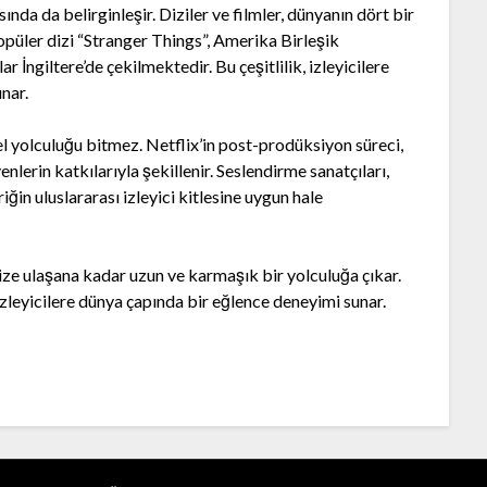
ında da belirginleşir. Diziler ve filmler, dünyanın dört bir
popüler dizi “Stranger Things”, Amerika Birleşik
 İngiltere’de çekilmektedir. Bu çeşitlilik, izleyicilere
unar.
l yolculuğu bitmez. Netflix’in post-prodüksiyon süreci,
nlerin katkılarıyla şekillenir. Seslendirme sanatçıları,
iğin uluslararası izleyici kitlesine uygun hale
ize ulaşana kadar uzun ve karmaşık bir yolculuğa çıkar.
, izleyicilere dünya çapında bir eğlence deneyimi sunar.