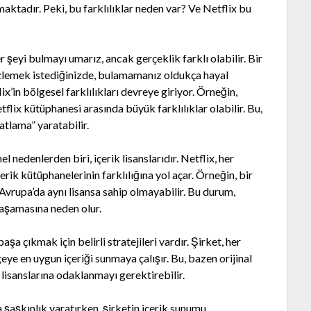
maktadır. Peki, bu farklılıklar neden var? Ve Netflix bu
 şeyi bulmayı umarız, ancak gerçeklik farklı olabilir. Bir
e izlemek istediğinizde, bulamamanız oldukça hayal
ix’in bölgesel farklılıkları devreye giriyor. Örneğin,
flix kütüphanesi arasında büyük farklılıklar olabilir. Bu,
patlama” yaratabilir.
l nedenlerden biri, içerik lisanslarıdır. Netflix, her
çerik kütüphanelerinin farklılığına yol açar. Örneğin, bir
 Avrupa’da aynı lisansa sahip olmayabilir. Bu durum,
yaşamasına neden olur.
aşa çıkmak için belirli stratejileri vardır. Şirket, her
geye en uygun içeriği sunmaya çalışır. Bu, bazen orijinal
k lisanslarına odaklanmayı gerektirebilir.
nda şaşkınlık yaratırken, şirketin içerik sunumu