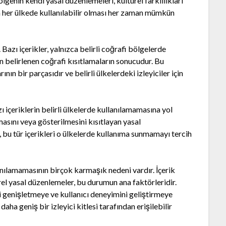
bölgenin kendi yasal düzenlemeleri, kültürel farklılıkları
iğin her ülkede kullanılabilir olması her zaman mümkün
Bazı içerikler, yalnızca belirli coğrafi bölgelerde
dan belirlenen coğrafi kısıtlamaların sonucudur. Bu
nın bir parçasıdır ve belirli ülkelerdeki izleyiciler için
ı içeriklerin belirli ülkelerde kullanılamamasına yol
ılmasını veya gösterilmesini kısıtlayan yasal
 bu tür içerikleri o ülkelerde kullanıma sunmamayı tercih
anılamamasının birçok karmaşık nedeni vardır. İçerik
rel yasal düzenlemeler, bu durumun ana faktörleridir.
ni genişletmeye ve kullanıcı deneyimini geliştirmeye
aha geniş bir izleyici kitlesi tarafından erişilebilir