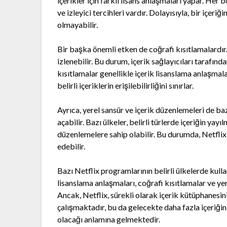
içerikler için farklı lisans anlaşmaları yapar. Her 
ve izleyici tercihleri vardır. Dolayısıyla, bir içer
olmayabilir.
Bir başka önemli etken de coğrafi kısıtlamalardır. 
izlenebilir. Bu durum, içerik sağlayıcıları tarafın
kısıtlamalar genellikle içerik lisanslama anlaşmaları
belirli içeriklerin erişilebilirliğini sınırlar.
Ayrıca, yerel sansür ve içerik düzenlemeleri de baz
açabilir. Bazı ülkeler, belirli türlerde içeriğin yay
düzenlemelere sahip olabilir. Bu durumda, Netflix,
edebilir.
Bazı Netflix programlarının belirli ülkelerde kull
lisanslama anlaşmaları, coğrafi kısıtlamalar ve ye
Ancak, Netflix, sürekli olarak içerik kütüphanesi
çalışmaktadır, bu da gelecekte daha fazla içeriğin d
olacağı anlamına gelmektedir.