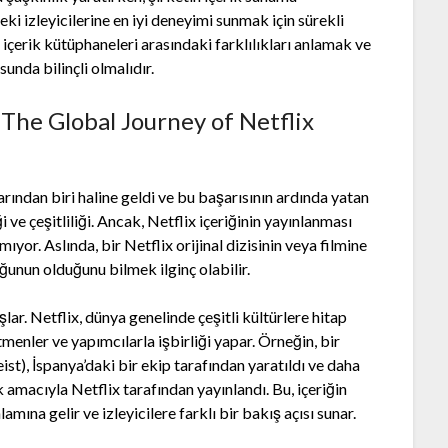
deki izleyicilerine en iyi deneyimi sunmak için sürekli
ı içerik kütüphaneleri arasındaki farklılıkları anlamak ve
unda bilinçli olmalıdır.
The Global Journey of Netflix
ından biri haline geldi ve bu başarısının ardında yatan
 ve çeşitliliği. Ancak, Netflix içeriğinin yayınlanması
or. Aslında, bir Netflix orijinal dizisinin veya filmine
uğunun olduğunu bilmek ilginç olabilir.
lar. Netflix, dünya genelinde çeşitli kültürlere hitap
menler ve yapımcılarla işbirliği yapar. Örneğin, bir
st), İspanya’daki bir ekip tarafından yaratıldı ve daha
k amacıyla Netflix tarafından yayınlandı. Bu, içeriğin
mına gelir ve izleyicilere farklı bir bakış açısı sunar.