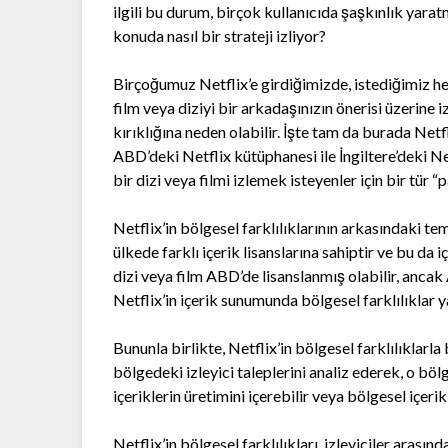
ilgili bu durum, birçok kullanıcıda şaşkınlık yarat
konuda nasıl bir strateji izliyor?
Birçoğumuz Netflix’e girdiğimizde, istediğimiz her
film veya diziyi bir arkadaşınızın önerisi üzerin
kırıklığına neden olabilir. İşte tam da burada Netfl
ABD’deki Netflix kütüphanesi ile İngiltere’deki Net
bir dizi veya filmi izlemek isteyenler için bir tür “
Netflix’in bölgesel farklılıklarının arkasındaki teme
ülkede farklı içerik lisanslarına sahiptir ve bu da i
dizi veya film ABD’de lisanslanmış olabilir, ancak
Netflix’in içerik sunumunda bölgesel farklılıklar 
Bununla birlikte, Netflix’in bölgesel farklılıklarla b
bölgedeki izleyici taleplerini analiz ederek, o böl
içeriklerin üretimini içerebilir veya bölgesel içeri
Netflix’in bölgesel farklılıkları, izleyiciler arası