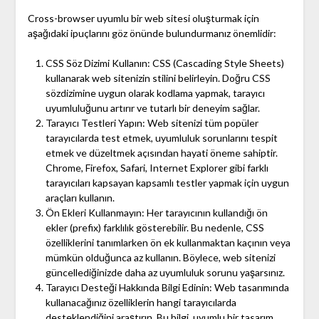
Cross-browser uyumlu bir web sitesi oluşturmak için
aşağıdaki ipuçlarını göz önünde bulundurmanız önemlidir:
CSS Söz Dizimi Kullanın: CSS (Cascading Style Sheets)
kullanarak web sitenizin stilini belirleyin. Doğru CSS
sözdizimine uygun olarak kodlama yapmak, tarayıcı
uyumluluğunu artırır ve tutarlı bir deneyim sağlar.
Tarayıcı Testleri Yapın: Web sitenizi tüm popüler
tarayıcılarda test etmek, uyumluluk sorunlarını tespit
etmek ve düzeltmek açısından hayati öneme sahiptir.
Chrome, Firefox, Safari, Internet Explorer gibi farklı
tarayıcıları kapsayan kapsamlı testler yapmak için uygun
araçları kullanın.
Ön Ekleri Kullanmayın: Her tarayıcının kullandığı ön
ekler (prefix) farklılık gösterebilir. Bu nedenle, CSS
özelliklerini tanımlarken ön ek kullanmaktan kaçının veya
mümkün olduğunca az kullanın. Böylece, web sitenizi
güncellediğinizde daha az uyumluluk sorunu yaşarsınız.
Tarayıcı Desteği Hakkında Bilgi Edinin: Web tasarımında
kullanacağınız özelliklerin hangi tarayıcılarda
desteklendiğini araştırın. Bu bilgi, uyumlu bir tasarım