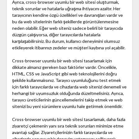
Ayrıca, cross-browser uyumlu bir web sitesi oluşturmak,
teknik sorunlar ve hatalarla uğraşma ihtiyacını azaltır. Her
tarayıcının kendine özgü özellikleri ve davranışları vardır ve
bu da web sitelerinin farklı şekillerde görüntülenmesine
neden olabilir. Eğer web siteniz sadece belirli bir tarayıcıda
düzgün çalışıyorsa, diğer tarayıcılarda hatalarla
karşılaşabilirsiniz. Bu durum, kullanıcı deneyimini olumsuz
etkileyerek itibarınızı zedeler ve müşteri kaybına yol açabilir.
Cross-browser uyumlu bir web sitesi tasarlamak için
dikkate almanız gereken bazı faktörler vardır. Öncelikle,
HTML, CSS ve JavaScript gibi web teknolojilerini doğru
şekilde kullanmalısınız. Tarayıcı uyumluluğunu test etmek
için farklı tarayıcılarda ve cihazlarda web sitenizi denemeli ve
herhangi bir uyumsuzluk olduğunda düzeltmelisiniz. Ayrıca,
tarayıcı üreticilerinin güncellemelerini takip etmek ve web
sitenizi bu yeni sürümlere uyumlu hale getirmek önemlidir.
Cross-browser uyumlu bir web sitesi tasarlamak, daha fazla
ziyaretçi çekmenin yanı sıra teknik sorunları minimize etme
avantajı sağlar. Ziyaretçilerinizin farklı tarayıcılarda ve
cihazlarda sorunsuz bir deneyim yaşamasını sağlayarak