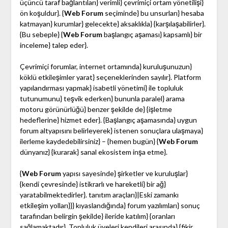
üçüncü taraf bağlantıları} verimli} çevrimiçi ortam yönetilişi}
ön koşuldur}. {
Web Forum
seçiminde} bu unsurları} hesaba
katmayan} kurumlar} gelecekte} aksaklıkla} {karşılaşabilirler}.
{Bu sebeple} {
Web Forum
başlangıç aşaması} kapsamlı} bir
inceleme} talep eder}.
Çevrimiçi forumlar, internet ortamında} kuruluşunuzun}
köklü etkileşimler yarat} seçeneklerinden sayılır}. Platform
yapılandırması yapmak} isabetli yönetimi} ile topluluk
tutunumunu} teşvik ederken} bununla paralel} arama
motoru görünürlüğü} benzer şekilde de} {işletme
hedeflerine} hizmet eder}. {Başlangıç aşamasında} uygun
forum altyapısını belirleyerek} istenen sonuçlara ulaşmaya}
ilerleme kaydedebilirsiniz} – {hemen bugün} {
Web Forum
dünyanız} {kurarak} sanal ekosistem inşa etme}.
{
Web Forum
yapısı sayesinde} şirketler ve kuruluşlar}
{kendi çevresinde} istikrarlı ve hareketli} bir ağ}
yaratabilmektedirler}. tanıtım araçları}|Eski zamankı
etkileşim yolları}}} kıyaslandığında} forum yazılımları} sonuç
tarafından belirgin şekilde} ileride katılım} {oranları
sağlamaktadır}. Topluluk üyeleri kendileri arasında} {fikir