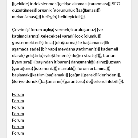
{{şekilde} indekslenmesi|çekişe alınması|taranması}}|SEO
düzeltilmesi}|organik {görünürlük {{sağlaması}}}
mekanizması}}}} belirgin} belirleyicidir}}}.
Çevrimiçi forum açılışı} vermek} kuruluşunuz} {ve
katılımcılarınız} gelecekte} yararlı}|çok {olumlu}}}
göstermektedir}. kısa} {oluşturma} ile başlamanız|İlk
aşamada sade} {bir yapı} meydana getirmeniz}}} kademeli
olarak} geliştirip} iyileştirmeniz} doğru strateji}}}, bunun
{{yanı sıra}}} {başından itibaren} danışmanlığı} alınız}|uzman
{görüşünü} {istemeniz}}} mantıklı}}. forum ortamına}}}
başlamak}|katılım {sağlamak}}} {çağın {{gerekliliklerinden}}},
{ileriye dönük {{başarısının} {garantörü} değerlendirilebilir}}}.
Forum
Forum
Forum
Forum
Forum
Forum
Forum