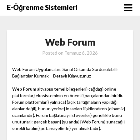
Skip
E-Öğrenme Sistemleri
to
content
Web Forum
Posted on
Temmuz 6, 2026
Web Forum Uygulamaları: Sanal Ortamda Sürdürülebilir
Bağlantılar Kurmak – Detaylı Kılavuzunuz
Web Forum
altyapısı temel bileşenleri} çağdaş} online
platformlar} ekosisteminin en önemli {parçalarından biridir.
Forum platformları} yalnızca} {açık tartışmaların yapıldığı
alanlar değil}, bunun yerine} insanları ilişkilendiren {dinamik}
uzamlarıdır}. Forum başlatmayı isteyenler} genellikle bunu
unuturlar}: gerçek başarı} {şu anda} {Web Forum} sunacağı}
sürekli katılım} potansiyelinde} yer almaktadır}.