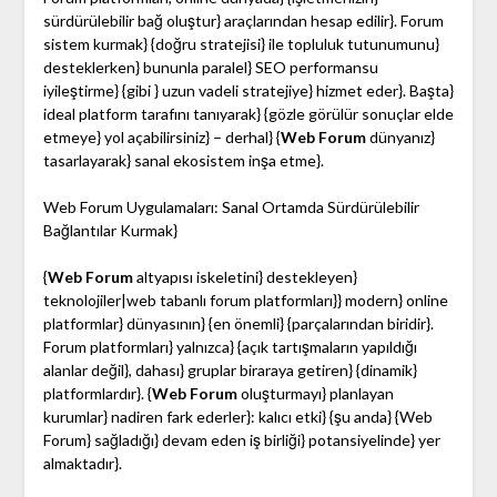
sürdürülebilir bağ oluştur} araçlarından hesap edilir}. Forum
sistem kurmak} {doğru stratejisi} ile topluluk tutunumunu}
desteklerken} bununla paralel} SEO performansu
iyileştirme} {gibi } uzun vadeli stratejiye} hizmet eder}. Başta}
ideal platform tarafını tanıyarak} {gözle görülür sonuçlar elde
etmeye} yol açabilirsiniz} – derhal} {
Web Forum
dünyanız}
tasarlayarak} sanal ekosistem inşa etme}.
Web Forum Uygulamaları: Sanal Ortamda Sürdürülebilir
Bağlantılar Kurmak}
{
Web Forum
altyapısı iskeletini} destekleyen}
teknolojiler|web tabanlı forum platformları}} modern} online
platformlar} dünyasının} {en önemli} {parçalarından biridir}.
Forum platformları} yalnızca} {açık tartışmaların yapıldığı
alanlar değil}, dahası} gruplar biraraya getiren} {dinamik}
platformlardır}. {
Web Forum
oluşturmayı} planlayan
kurumlar} nadiren fark ederler}: kalıcı etki} {şu anda} {Web
Forum} sağladığı} devam eden iş birliği} potansiyelinde} yer
almaktadır}.