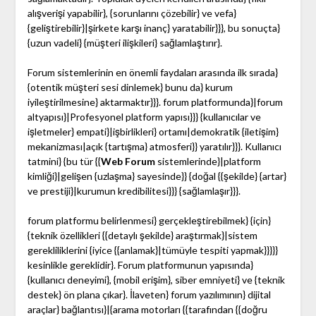
alışverişi yapabilir}, {sorunlarını çözebilir} ve vefa}
{geliştirebilir}|şirkete karşı inanç} yaratabilir}}}, bu sonuçta}
{uzun vadeli} {müşteri ilişkileri} sağlamlaştırır}.
Forum sistemlerinin en önemli faydaları arasında ilk sırada}
{otentik müşteri sesi dinlemek} bunu da} kurum
iyileştirilmesine} aktarmaktır}}}. forum platformunda}|forum
altyapısı}|Profesyonel platform yapısı}}} {kullanıcılar ve
işletmeler} empati}|işbirlikleri} ortamı|demokratik {iletişim}
mekanizması|açık {tartışma} atmosferi}} yaratılır}}}. Kullanıcı
tatmini} {bu tür {{
Web Forum
sistemlerinde}|platform
kimliği}|gelişen {uzlaşma} sayesinde}} {doğal {{şekilde} {artar}
ve prestiji}|kurumun kredibilitesi}}} {sağlamlaşır}}}.
forum platformu belirlenmesi} gerçekleştirebilmek} {için}
{teknik özellikleri {{detaylı şekilde} araştırmak}|sistem
gerekliliklerini {iyice {{anlamak}|tümüyle tespiti yapmak}}}}}
kesinlikle gereklidir}. Forum platformunun yapısında}
{kullanıcı deneyimi}, {mobil erişim}, siber emniyeti} ve {teknik
destek} ön plana çıkar}. İlaveten} forum yazılımının} dijital
araçlar} bağlantısı}|{arama motorları {{tarafından {{doğru