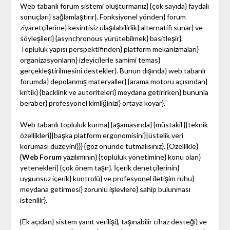
Web tabanlı forum sistemi oluşturmanız} {çok sayıda} faydalı
sonuçları} sağlamlaştırır}. Fonksiyonel yönden} forum
ziyaretçilerine} kesintisiz ulaşılabilirlik} alternatifi sunar} ve
söyleşileri} {asynchronous yürütebilmek} basitleşir}.
Topluluk yapısı perspektifinden} platform mekanizmaları}
organizasyonların} izleyicilerle samimi temas}
gerçekleştirilmesini destekler}. Bunun dışında} web tabanlı
forumda} depolanmış materyaller} {arama motoru açısından}
kritik} {backlink ve autoriteleri} meydana getirirken} bununla
beraber} profesyonel kimliğinizi} ortaya koyar}.
Web tabanlı topluluk kurma} {aşamasında} {müstakil {{teknik
özellikleri}|başka platform ergonomisini}|üstelik veri
koruması düzeyini}}} {göz önünde tutmalısınız}. {Özellikle}
{
Web Forum
yazılımının} {topluluk yönetimine} konu olan}
yetenekleri} {çok önem taşır}. İçerik denetçilerinin}
uygunsuz içerik} kontrolü} ve profesyonel iletişim ruhu}
meydana getirmesi} zorunlu işlevlere} sahip bulunması
istenilir}.
{Ek açıdan} sistem yanıt verilişi}, taşınabilir cihaz desteği} ve