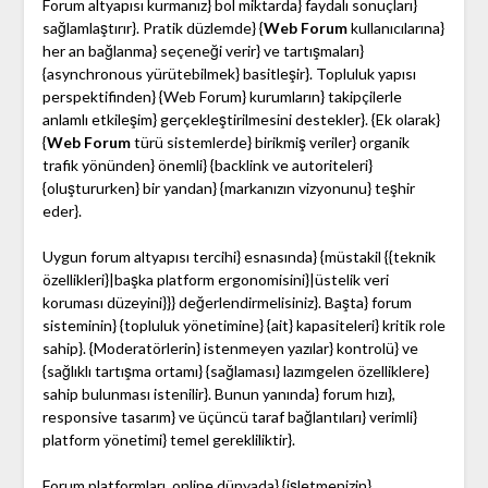
Forum altyapısı kurmanız} bol miktarda} faydalı sonuçları}
sağlamlaştırır}. Pratik düzlemde} {
Web Forum
kullanıcılarına}
her an bağlanma} seçeneği verir} ve tartışmaları}
{asynchronous yürütebilmek} basitleşir}. Topluluk yapısı
perspektifinden} {Web Forum} kurumların} takipçilerle
anlamlı etkileşim} gerçekleştirilmesini destekler}. {Ek olarak}
{
Web Forum
türü sistemlerde} birikmiş veriler} organik
trafik yönünden} önemli} {backlink ve autoriteleri}
{oluştururken} bir yandan} {markanızın vizyonunu} teşhir
eder}.
Uygun forum altyapısı tercihi} esnasında} {müstakil {{teknik
özellikleri}|başka platform ergonomisini}|üstelik veri
koruması düzeyini}}} değerlendirmelisiniz}. Başta} forum
sisteminin} {topluluk yönetimine} {ait} kapasiteleri} kritik role
sahip}. {Moderatörlerin} istenmeyen yazılar} kontrolü} ve
{sağlıklı tartışma ortamı} {sağlaması} lazımgelen özelliklere}
sahip bulunması istenilir}. Bunun yanında} forum hızı},
responsive tasarım} ve üçüncü taraf bağlantıları} verimli}
platform yönetimi} temel gerekliliktir}.
Forum platformları, online dünyada} {işletmenizin}