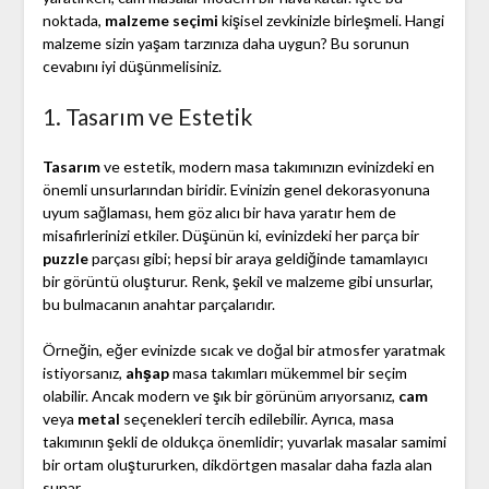
noktada,
malzeme seçimi
kişisel zevkinizle birleşmeli. Hangi
malzeme sizin yaşam tarzınıza daha uygun? Bu sorunun
cevabını iyi düşünmelisiniz.
1. Tasarım ve Estetik
Tasarım
ve estetik, modern masa takımınızın evinizdeki en
önemli unsurlarından biridir. Evinizin genel dekorasyonuna
uyum sağlaması, hem göz alıcı bir hava yaratır hem de
misafirlerinizi etkiler. Düşünün ki, evinizdeki her parça bir
puzzle
parçası gibi; hepsi bir araya geldiğinde tamamlayıcı
bir görüntü oluşturur. Renk, şekil ve malzeme gibi unsurlar,
bu bulmacanın anahtar parçalarıdır.
Örneğin, eğer evinizde sıcak ve doğal bir atmosfer yaratmak
istiyorsanız,
ahşap
masa takımları mükemmel bir seçim
olabilir. Ancak modern ve şık bir görünüm arıyorsanız,
cam
veya
metal
seçenekleri tercih edilebilir. Ayrıca, masa
takımının şekli de oldukça önemlidir; yuvarlak masalar samimi
bir ortam oluştururken, dikdörtgen masalar daha fazla alan
sunar.