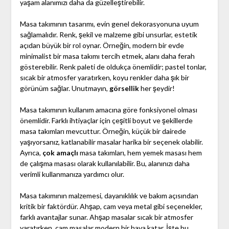
yaşam alanımızı daha da güzelleştirebilir.
Masa takımının tasarımı, evin genel dekorasyonuna uyum
sağlamalıdır. Renk, şekil ve malzeme gibi unsurlar, estetik
açıdan büyük bir rol oynar. Örneğin, modern bir evde
minimalist bir masa takımı tercih etmek, alanı daha ferah
gösterebilir. Renk paleti de oldukça önemlidir; pastel tonlar,
sıcak bir atmosfer yaratırken, koyu renkler daha şık bir
görünüm sağlar. Unutmayın,
görsellik
her şeydir!
Masa takımının kullanım amacına göre fonksiyonel olması
önemlidir. Farklı ihtiyaçlar için çeşitli boyut ve şekillerde
masa takımları mevcuttur. Örneğin, küçük bir dairede
yaşıyorsanız, katlanabilir masalar harika bir seçenek olabilir.
Ayrıca,
çok amaçlı
masa takımları, hem yemek masası hem
de çalışma masası olarak kullanılabilir. Bu, alanınızı daha
verimli kullanmanıza yardımcı olur.
Masa takımının malzemesi, dayanıklılık ve bakım açısından
kritik bir faktördür. Ahşap, cam veya metal gibi seçenekler,
farklı avantajlar sunar. Ahşap masalar sıcak bir atmosfer
yaratırken, cam masalar modern bir hava katar. İşte bu