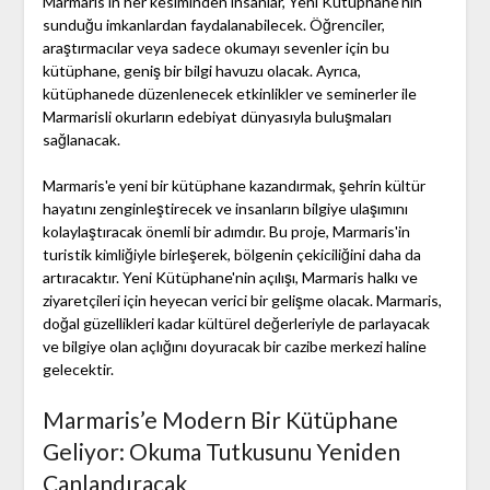
Marmaris'in her kesiminden insanlar, Yeni Kütüphane'nin
sunduğu imkanlardan faydalanabilecek. Öğrenciler,
araştırmacılar veya sadece okumayı sevenler için bu
kütüphane, geniş bir bilgi havuzu olacak. Ayrıca,
kütüphanede düzenlenecek etkinlikler ve seminerler ile
Marmarisli okurların edebiyat dünyasıyla buluşmaları
sağlanacak.
Marmaris'e yeni bir kütüphane kazandırmak, şehrin kültür
hayatını zenginleştirecek ve insanların bilgiye ulaşımını
kolaylaştıracak önemli bir adımdır. Bu proje, Marmaris'in
turistik kimliğiyle birleşerek, bölgenin çekiciliğini daha da
artıracaktır. Yeni Kütüphane'nin açılışı, Marmaris halkı ve
ziyaretçileri için heyecan verici bir gelişme olacak. Marmaris,
doğal güzellikleri kadar kültürel değerleriyle de parlayacak
ve bilgiye olan açlığını doyuracak bir cazibe merkezi haline
gelecektir.
Marmaris’e Modern Bir Kütüphane
Geliyor: Okuma Tutkusunu Yeniden
Canlandıracak