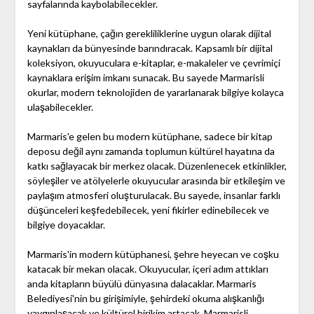
sayfalarında kaybolabilecekler.
Yeni kütüphane, çağın gerekliliklerine uygun olarak dijital
kaynakları da bünyesinde barındıracak. Kapsamlı bir dijital
koleksiyon, okuyuculara e-kitaplar, e-makaleler ve çevrimiçi
kaynaklara erişim imkanı sunacak. Bu sayede Marmarisli
okurlar, modern teknolojiden de yararlanarak bilgiye kolayca
ulaşabilecekler.
Marmaris'e gelen bu modern kütüphane, sadece bir kitap
deposu değil aynı zamanda toplumun kültürel hayatına da
katkı sağlayacak bir merkez olacak. Düzenlenecek etkinlikler,
söyleşiler ve atölyelerle okuyucular arasında bir etkileşim ve
paylaşım atmosferi oluşturulacak. Bu sayede, insanlar farklı
düşünceleri keşfedebilecek, yeni fikirler edinebilecek ve
bilgiye doyacaklar.
Marmaris'in modern kütüphanesi, şehre heyecan ve coşku
katacak bir mekan olacak. Okuyucular, içeri adım attıkları
anda kitapların büyülü dünyasına dalacaklar. Marmaris
Belediyesi'nin bu girişimiyle, şehirdeki okuma alışkanlığı
yaygınlaşacak ve kültürel birikim artacak. Marmarisli