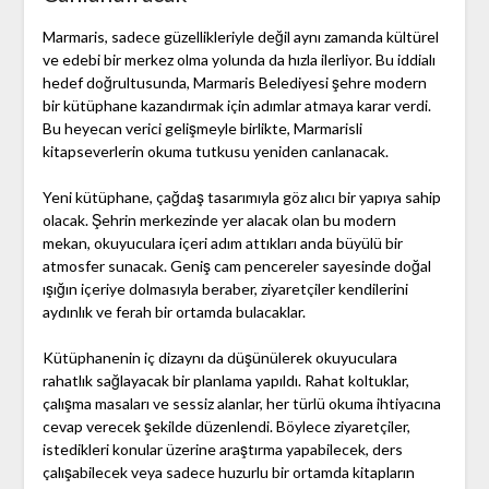
Marmaris, sadece güzellikleriyle değil aynı zamanda kültürel
ve edebi bir merkez olma yolunda da hızla ilerliyor. Bu iddialı
hedef doğrultusunda, Marmaris Belediyesi şehre modern
bir kütüphane kazandırmak için adımlar atmaya karar verdi.
Bu heyecan verici gelişmeyle birlikte, Marmarisli
kitapseverlerin okuma tutkusu yeniden canlanacak.
Yeni kütüphane, çağdaş tasarımıyla göz alıcı bir yapıya sahip
olacak. Şehrin merkezinde yer alacak olan bu modern
mekan, okuyuculara içeri adım attıkları anda büyülü bir
atmosfer sunacak. Geniş cam pencereler sayesinde doğal
ışığın içeriye dolmasıyla beraber, ziyaretçiler kendilerini
aydınlık ve ferah bir ortamda bulacaklar.
Kütüphanenin iç dizaynı da düşünülerek okuyuculara
rahatlık sağlayacak bir planlama yapıldı. Rahat koltuklar,
çalışma masaları ve sessiz alanlar, her türlü okuma ihtiyacına
cevap verecek şekilde düzenlendi. Böylece ziyaretçiler,
istedikleri konular üzerine araştırma yapabilecek, ders
çalışabilecek veya sadece huzurlu bir ortamda kitapların