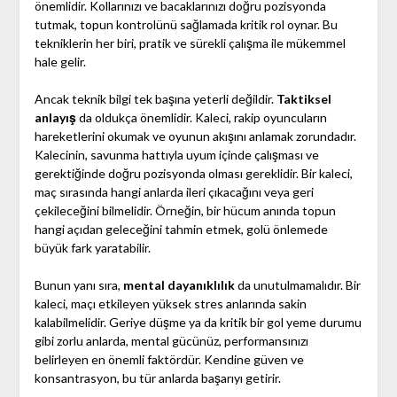
önemlidir. Kollarınızı ve bacaklarınızı doğru pozisyonda
tutmak, topun kontrolünü sağlamada kritik rol oynar. Bu
tekniklerin her biri, pratik ve sürekli çalışma ile mükemmel
hale gelir.
Ancak teknik bilgi tek başına yeterli değildir.
Taktiksel
anlayış
da oldukça önemlidir. Kaleci, rakip oyuncuların
hareketlerini okumak ve oyunun akışını anlamak zorundadır.
Kalecinin, savunma hattıyla uyum içinde çalışması ve
gerektiğinde doğru pozisyonda olması gereklidir. Bir kaleci,
maç sırasında hangi anlarda ileri çıkacağını veya geri
çekileceğini bilmelidir. Örneğin, bir hücum anında topun
hangi açıdan geleceğini tahmin etmek, golü önlemede
büyük fark yaratabilir.
Bunun yanı sıra,
mental dayanıklılık
da unutulmamalıdır. Bir
kaleci, maçı etkileyen yüksek stres anlarında sakin
kalabilmelidir. Geriye düşme ya da kritik bir gol yeme durumu
gibi zorlu anlarda, mental gücünüz, performansınızı
belirleyen en önemli faktördür. Kendine güven ve
konsantrasyon, bu tür anlarda başarıyı getirir.