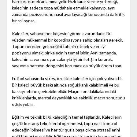
hareket etmek anlamına gelir. Hızlı karar verme yeteneği,
kalecinin sadece topa müdahale etmekle kalmayıp, aynı
zamanda pozisyonunu nasıl ayarlayacağı konusunda da kritik
bir rol oynar.
Kaleciler, sahanın her köşesini görmek zorundadır. Bu
yüzden mükemmel bir koordinasyona sahip olmaları gerekir.
Topun nereden geleceğini tahmin etmek ve en iyi
pozisyonu almak, bir kalecinin temel işidir. Aynı zamanda,
kalecinin savunma oyuncularıyla iyi bir iletişim kurarak,
savunma hattının dengesini koruması da büyük önem taşır.
Futbol sahasında stres, özellikle kaleciler için çok yüksektir.
Bir kaleci, büyük baskı altında soğukkanlı kalabilmeli ve bu
baskıyı lehine çevirebilmelidir. Maçın son dakikalarındaki
kritik anlarda, mental dayanıklılık ve sakinlik, maçın sonucunu
etkileyebilir.
Eğitim ve teknik bilgi, kaleciliğin temel taşlarıdır. Kalecilerin,
çeşitli kurtarış tekniklerini öğrenmesi, topu nasıl kontrol
edeceğini bilmesi ve her tür şutla başa çıkma stratejilerini
geliştirmesi gereklidir. Eğitim süreci, kalecinin bu becerileri