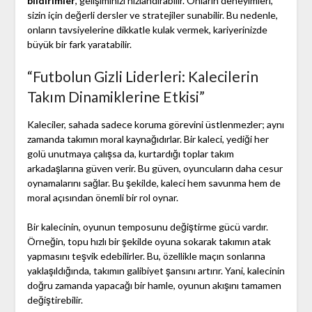
bildirimler
, gelişiminizi hızlandırabilir. Onların deneyimleri,
sizin için değerli dersler ve stratejiler sunabilir. Bu nedenle,
onların tavsiyelerine dikkatle kulak vermek, kariyerinizde
büyük bir fark yaratabilir.
“Futbolun Gizli Liderleri: Kalecilerin
Takım Dinamiklerine Etkisi”
Kaleciler, sahada sadece koruma görevini üstlenmezler; aynı
zamanda takımın moral kaynağıdırlar. Bir kaleci, yediği her
golü unutmaya çalışsa da, kurtardığı toplar takım
arkadaşlarına güven verir. Bu güven, oyuncuların daha cesur
oynamalarını sağlar. Bu şekilde, kaleci hem savunma hem de
moral açısından önemli bir rol oynar.
Bir kalecinin, oyunun temposunu değiştirme gücü vardır.
Örneğin, topu hızlı bir şekilde oyuna sokarak takımın atak
yapmasını teşvik edebilirler. Bu, özellikle maçın sonlarına
yaklaşıldığında, takımın galibiyet şansını artırır. Yani, kalecinin
doğru zamanda yapacağı bir hamle, oyunun akışını tamamen
değiştirebilir.