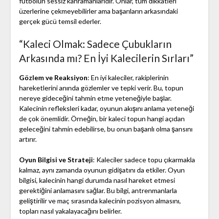
futbolun sessiz kahramanlarıdır. Onlar, tüm dikkatleri
üzerlerine çekmeyebilirler ama başarıların arkasındaki
gerçek gücü temsil ederler.
“Kaleci Olmak: Sadece Çubukların
Arkasında mı? En İyi Kalecilerin Sırları”
Gözlem ve Reaksiyon
: En iyi kaleciler, rakiplerinin
hareketlerini anında gözlemler ve tepki verir. Bu, topun
nereye gideceğini tahmin etme yeteneğiyle başlar.
Kalecinin refleksleri kadar, oyunun akışını anlama yeteneği
de çok önemlidir. Örneğin, bir kaleci topun hangi açıdan
geleceğini tahmin edebilirse, bu onun başarılı olma şansını
artırır.
Oyun Bilgisi ve Strateji
: Kaleciler sadece topu çıkarmakla
kalmaz, aynı zamanda oyunun gidişatını da etkiler. Oyun
bilgisi, kalecinin hangi durumda nasıl hareket etmesi
gerektiğini anlamasını sağlar. Bu bilgi, antrenmanlarla
geliştirilir ve maç sırasında kalecinin pozisyon almasını,
topları nasıl yakalayacağını belirler.