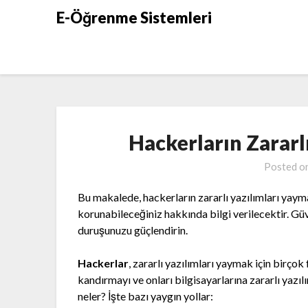
Skip
E-Öğrenme Sistemleri
to
content
Hackerların Zararl
Posted o
Bu makalede, hackerların zararlı yazılımları yayma
korunabileceğiniz hakkında bilgi verilecektir. Güv
duruşunuzu güçlendirin.
Hackerlar
, zararlı yazılımları yaymak için birçok
kandırmayı ve onları bilgisayarlarına zararlı yaz
neler? İşte bazı yaygın yollar: