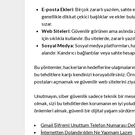
E-posta Ekleri:
Birçok zararlı yazılım, sahte 
genellikle dikkat çekici başlıklar ve ekler bulu
sızar.
Web Siteleri:
Güvenilir görünen ama aslında z
için sıklıkla kullanılır. Bu sitelerde, zararlı yaz
Sosyal Medya:
Sosyal medya platformları, ha
alandır. Kandırıcı bağlantılar veya sahte hesapla
Bu yöntemler, hackerların hedeflerine ulaşmalarını
bu tehditlere karşı kendinizi koruyabilirsiniz. Ör
postaları açmamak ve güvenilir web sitelerini ziya
Unutmayın, siber güvenlik sadece teknik bir mesele
olmak, sizi bu tehditlerden korumanın en iyi yolud
önlemleri almak, güvenli bir dijital yaşam sürdür
Gmail Şifremi Unuttum Telefon Numarası Değ
İnternetten Dolandırıldım Ne Yapmam Lazım