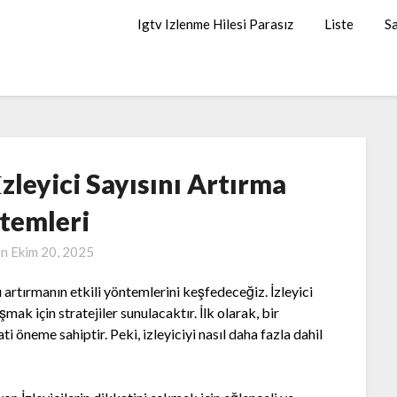
Igtv Izlenme Hilesi Parasız
Liste
Sa
leyici Sayısını Artırma
temleri
on
Ekim 20, 2025
ı artırmanın etkili yöntemlerini keşfedeceğiz. İzleyici
mak için stratejiler sunulacaktır. İlk olarak, bir
ti öneme sahiptir. Peki, izleyiciyi nasıl daha fazla dahil