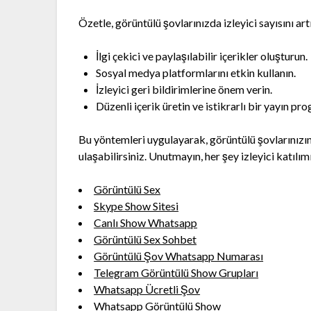
Özetle, görüntülü şovlarınızda izleyici sayısını art
İlgi çekici ve paylaşılabilir içerikler oluşturun.
Sosyal medya platformlarını etkin kullanın.
İzleyici geri bildirimlerine önem verin.
Düzenli içerik üretin ve istikrarlı bir yayın pr
Bu yöntemleri uygulayarak, görüntülü şovlarınızın i
ulaşabilirsiniz. Unutmayın, her şey izleyici katılım
Görüntülü Sex
Skype Show Sitesi
Canlı Show Whatsapp
Görüntülü Sex Sohbet
Görüntülü Şov Whatsapp Numarası
Telegram Görüntülü Show Grupları
Whatsapp Ücretli Şov
Whatsapp Görüntülü Show