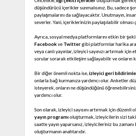
Öncelikle,
ilgi çekici içerikler
oluşturmak gerekiyor
düşündürücü içerikler sunmalısınız. Bu, sadece 
paylaşmalarını da sağlayacaktır. Unutmayın, insan
severler. Yani, içeriklerinizin paylaşılabilir olması
Ayrıca, sosyal medya platformlarını etkin bir şeki
Facebook
ve
Twitter
gibi platformlar harika ara
veya canlı yayınlar, izleyici sayınızı artırmak için e
sorular sorarak etkileşim sağlayabilir ve onların ka
Bir diğer önemli nokta ise,
izleyici geri bildirimle
onlarla bağ kurmanıza yardımcı olur. Anketler dü
isteyerek, onların ne düşündüğünü öğrenebilirsiniz
yardımcı olur.
Son olarak, izleyici sayısını artırmak için düzenli
yayın programı
oluşturmak, izleyicilerin sizi taki
saatte yayın yaparsanız, izleyicileriniz bu zamanı 
oluşturmanın anahtarıdır.