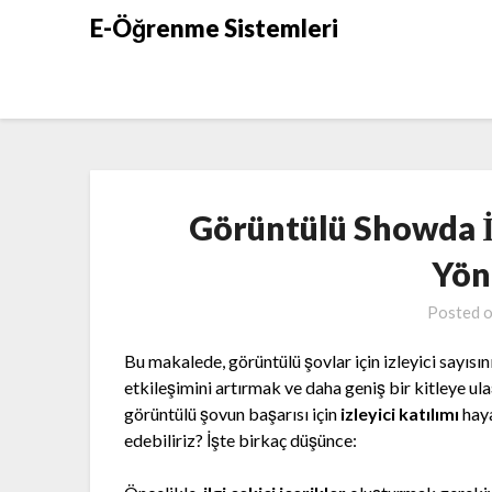
Skip
E-Öğrenme Sistemleri
to
content
Görüntülü Showda İz
Yön
Posted 
Bu makalede, görüntülü şovlar için izleyici sayısın
etkileşimini artırmak ve daha geniş bir kitleye ulaş
görüntülü şovun başarısı için
izleyici katılımı
haya
edebiliriz? İşte birkaç düşünce: