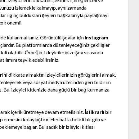
. İzleyicilerin dikkatini çekmek için eğlenceli ve
şovunuzu izlemekle kalmayıp, aynı zamanda
lar ilginç buldukları şeyleri başkalarıyla paylaşmayı
 çok önemli.
lde kullanmalısınız. Görüntülü şovlar için
Instagram
,
çlardır. Bu platformlarda düzenleyeceğiniz çekilişler
tkili olabilir. Örneğin, izleyicilerinize şov sırasında
tılımını teşvik edebilirsiniz.
rini
dikkate almaktır. İzleyicilerinizin görüşlerini almak,
zenleyerek veya sosyal medya üzerinden geri bildirim
. Bu, izleyici kitlenizle daha güçlü bir bağ kurmanıza
 olarak içerik üretmeye devam etmelisiniz.
İstikrarlı bir
p etmesini kolaylaştırır. Her hafta belirli bir gün ve
beklemeye başlar. Bu, sadık bir izleyici kitlesi