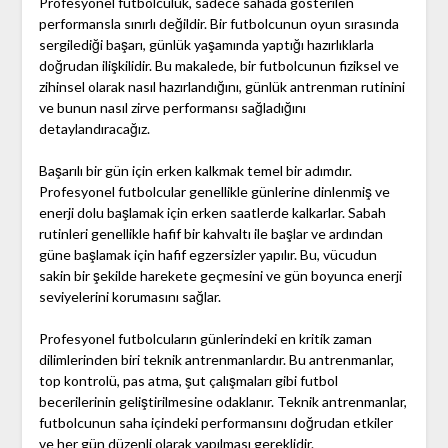
Profesyonel futbolculuk, sadece sahada gösterilen
performansla sınırlı değildir. Bir futbolcunun oyun sırasında
sergilediği başarı, günlük yaşamında yaptığı hazırlıklarla
doğrudan ilişkilidir. Bu makalede, bir futbolcunun fiziksel ve
zihinsel olarak nasıl hazırlandığını, günlük antrenman rutinini
ve bunun nasıl zirve performansı sağladığını
detaylandıracağız.
Başarılı bir gün için erken kalkmak temel bir adımdır.
Profesyonel futbolcular genellikle günlerine dinlenmiş ve
enerji dolu başlamak için erken saatlerde kalkarlar. Sabah
rutinleri genellikle hafif bir kahvaltı ile başlar ve ardından
güne başlamak için hafif egzersizler yapılır. Bu, vücudun
sakin bir şekilde harekete geçmesini ve gün boyunca enerji
seviyelerini korumasını sağlar.
Profesyonel futbolcuların günlerindeki en kritik zaman
dilimlerinden biri teknik antrenmanlardır. Bu antrenmanlar,
top kontrolü, pas atma, şut çalışmaları gibi futbol
becerilerinin geliştirilmesine odaklanır. Teknik antrenmanlar,
futbolcunun saha içindeki performansını doğrudan etkiler
ve her gün düzenli olarak yapılması gereklidir.