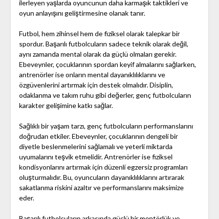
ilerleyen yaşlarda oyuncunun daha karmaşık taktikleri ve
oyun anlayışını geliştirmesine olanak tanır.
Futbol, hem zihinsel hem de fiziksel olarak talepkar bir
spordur. Başarılı futbolcuların sadece teknik olarak değil,
aynı zamanda mental olarak da güçlü olmaları gerekir.
Ebeveynler, çocuklarının spordan keyif almalarını sağlarken,
antrenörler ise onların mental dayanıklılıklarını ve
özgüvenlerini artırmak için destek olmalıdır. Disiplin,
odaklanma ve takım ruhu gibi değerler, genç futbolcuların
karakter gelişimine katkı sağlar.
Sağlıklı bir yaşam tarzı, genç futbolcuların performanslarını
doğrudan etkiler. Ebeveynler, çocuklarının dengeli bir
diyetle beslenmelerini sağlamalı ve yeterli miktarda
uyumalarını teşvik etmelidir. Antrenörler ise fiziksel
kondisyonlarını artırmak için düzenli egzersiz programları
oluşturmalıdır. Bu, oyuncuların dayanıklılıklarını artırarak
sakatlanma riskini azaltır ve performanslarını maksimize
eder.
Başarılı futbolcuların arkasında güçlü bir mentörlük ve