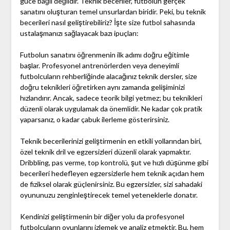
güce bağlı değildir. Teknik beceriler, futbolun gerçek
sanatını oluşturan temel unsurlardan biridir. Peki, bu teknik
becerileri nasıl geliştirebiliriz? İşte size futbol sahasında
ustalaşmanızı sağlayacak bazı ipuçları:
Futbolun sanatını öğrenmenin ilk adımı doğru eğitimle
başlar. Profesyonel antrenörlerden veya deneyimli
futbolcuların rehberliğinde alacağınız teknik dersler, size
doğru teknikleri öğretirken aynı zamanda gelişiminizi
hızlandırır. Ancak, sadece teorik bilgi yetmez; bu teknikleri
düzenli olarak uygulamak da önemlidir. Ne kadar çok pratik
yaparsanız, o kadar çabuk ilerleme gösterirsiniz.
Teknik becerilerinizi geliştirmenin en etkili yollarından biri,
özel teknik dril ve egzersizleri düzenli olarak yapmaktır.
Dribbling, pas verme, top kontrolü, şut ve hızlı düşünme gibi
becerileri hedefleyen egzersizlerle hem teknik açıdan hem
de fiziksel olarak güçlenirsiniz. Bu egzersizler, sizi sahadaki
oyununuzu zenginleştirecek temel yeteneklerle donatır.
Kendinizi geliştirmenin bir diğer yolu da profesyonel
futbolcuların oyunlarını izlemek ve analiz etmektir. Bu, hem