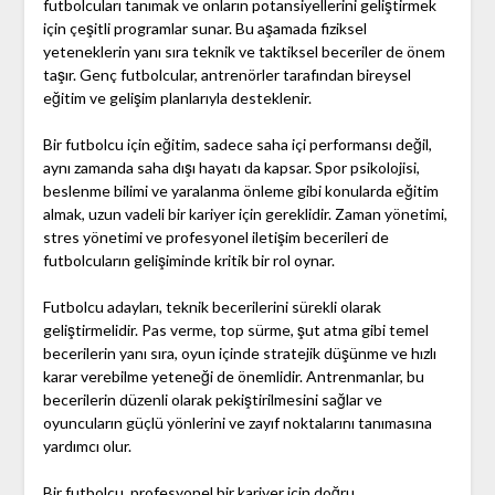
futbolcuları tanımak ve onların potansiyellerini geliştirmek
için çeşitli programlar sunar. Bu aşamada fiziksel
yeteneklerin yanı sıra teknik ve taktiksel beceriler de önem
taşır. Genç futbolcular, antrenörler tarafından bireysel
eğitim ve gelişim planlarıyla desteklenir.
Bir futbolcu için eğitim, sadece saha içi performansı değil,
aynı zamanda saha dışı hayatı da kapsar. Spor psikolojisi,
beslenme bilimi ve yaralanma önleme gibi konularda eğitim
almak, uzun vadeli bir kariyer için gereklidir. Zaman yönetimi,
stres yönetimi ve profesyonel iletişim becerileri de
futbolcuların gelişiminde kritik bir rol oynar.
Futbolcu adayları, teknik becerilerini sürekli olarak
geliştirmelidir. Pas verme, top sürme, şut atma gibi temel
becerilerin yanı sıra, oyun içinde stratejik düşünme ve hızlı
karar verebilme yeteneği de önemlidir. Antrenmanlar, bu
becerilerin düzenli olarak pekiştirilmesini sağlar ve
oyuncuların güçlü yönlerini ve zayıf noktalarını tanımasına
yardımcı olur.
Bir futbolcu, profesyonel bir kariyer için doğru