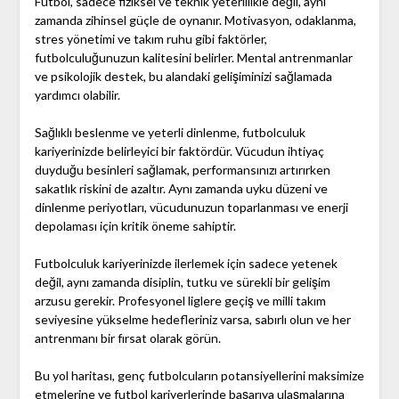
Futbol, sadece fiziksel ve teknik yeterlilikle değil, aynı
zamanda zihinsel güçle de oynanır. Motivasyon, odaklanma,
stres yönetimi ve takım ruhu gibi faktörler,
futbolculuğunuzun kalitesini belirler. Mental antrenmanlar
ve psikolojik destek, bu alandaki gelişiminizi sağlamada
yardımcı olabilir.
Sağlıklı beslenme ve yeterli dinlenme, futbolculuk
kariyerinizde belirleyici bir faktördür. Vücudun ihtiyaç
duyduğu besinleri sağlamak, performansınızı artırırken
sakatlık riskini de azaltır. Aynı zamanda uyku düzeni ve
dinlenme periyotları, vücudunuzun toparlanması ve enerji
depolaması için kritik öneme sahiptir.
Futbolculuk kariyerinizde ilerlemek için sadece yetenek
değil, aynı zamanda disiplin, tutku ve sürekli bir gelişim
arzusu gerekir. Profesyonel liglere geçiş ve milli takım
seviyesine yükselme hedefleriniz varsa, sabırlı olun ve her
antrenmanı bir fırsat olarak görün.
Bu yol haritası, genç futbolcuların potansiyellerini maksimize
etmelerine ve futbol kariyerlerinde başarıya ulaşmalarına