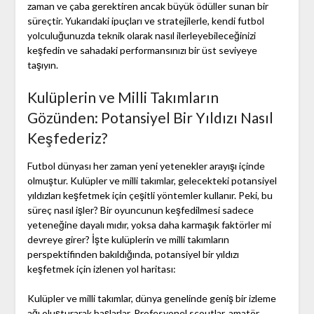
zaman ve çaba gerektiren ancak büyük ödüller sunan bir
süreçtir. Yukarıdaki ipuçları ve stratejilerle, kendi futbol
yolculuğunuzda teknik olarak nasıl ilerleyebileceğinizi
keşfedin ve sahadaki performansınızı bir üst seviyeye
taşıyın.
Kulüplerin ve Milli Takımların
Gözünden: Potansiyel Bir Yıldızı Nasıl
Keşfederiz?
Futbol dünyası her zaman yeni yetenekler arayışı içinde
olmuştur. Kulüpler ve milli takımlar, gelecekteki potansiyel
yıldızları keşfetmek için çeşitli yöntemler kullanır. Peki, bu
süreç nasıl işler? Bir oyuncunun keşfedilmesi sadece
yeteneğine dayalı mıdır, yoksa daha karmaşık faktörler mi
devreye girer? İşte kulüplerin ve milli takımların
perspektifinden bakıldığında, potansiyel bir yıldızı
keşfetmek için izlenen yol haritası:
Kulüpler ve milli takımlar, dünya genelinde geniş bir izleme
ağı oluşturarak başlarlar. Profesyonel scoutlar, amatör