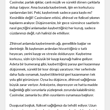
Casinolar, parlak ışıklar, canlı müzik ve sürekli dönen çarklarla
dolup taşıyor. Ama burada kaybetmek, işin en korkutucu
yanlarından biri. Peki, kaybetmek sadece para kaybı mı?
Kesinlikle değil! Casinoların etkisi, zihinsel ve fiziksel yıkımın
kapılarını aralıyor. Düşünsenize, bir gece süresince saatlerin
nasıl geçtiğini anlamadan kaybettiğiniz her kuruş, sadece
cüzdanınızı değil, ruh halinizi de etkiliyor.
Zihinsel anlamda kaybetmenin ağı, genellikle başlar ve
derinleşir. İlk kaybınızın ardından hissettiğiniz o tatlı
heyecan, yerini kaygı ve stresle dolduruyor. Kaybetme
korkusu, sizin için büyük bir kaygı kaynağı haline geliyor.
Adeta bir bumerang gibi, kaybettiğiniz parayı geri kazanmayı
düşünmek, sürekli bir kısır döngü yaratıyor. Her seferinde
daha fazla oynamak, kaybettiklerinizi geri kazanmanın tek
yolu gibi görünüyor. Oysa bu düşünce, zihinsel sağlığınıza
büyük zarar veriyor. Anksiyete, depresyon ve hatta madde
bağımlılığı gibi sorunlarla yüzleşmek zorunda kalabilirsiniz.
Casinolar, zamanla bu zihin oyunlarını oynamaya başlıyor.
Duygusal boşluk, fiziksel sağlığımızı da tehdit ediyor. Uzun