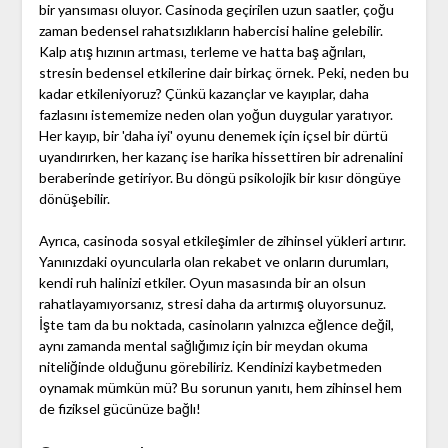
bir yansıması oluyor. Casinoda geçirilen uzun saatler, çoğu
zaman bedensel rahatsızlıkların habercisi haline gelebilir.
Kalp atış hızının artması, terleme ve hatta baş ağrıları,
stresin bedensel etkilerine dair birkaç örnek. Peki, neden bu
kadar etkileniyoruz? Çünkü kazançlar ve kayıplar, daha
fazlasını istememize neden olan yoğun duygular yaratıyor.
Her kayıp, bir 'daha iyi' oyunu denemek için içsel bir dürtü
uyandırırken, her kazanç ise harika hissettiren bir adrenalini
beraberinde getiriyor. Bu döngü psikolojik bir kısır döngüye
dönüşebilir.
Ayrıca, casinoda sosyal etkileşimler de zihinsel yükleri artırır.
Yanınızdaki oyuncularla olan rekabet ve onların durumları,
kendi ruh halinizi etkiler. Oyun masasında bir an olsun
rahatlayamıyorsanız, stresi daha da artırmış oluyorsunuz.
İşte tam da bu noktada, casinoların yalnızca eğlence değil,
aynı zamanda mental sağlığımız için bir meydan okuma
niteliğinde olduğunu görebiliriz. Kendinizi kaybetmeden
oynamak mümkün mü? Bu sorunun yanıtı, hem zihinsel hem
de fiziksel gücünüze bağlı!