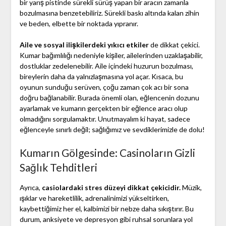
bir yarış pistinde sürekli sürüş yapan bir aracın zamanla
bozulmasına benzetebiliriz. Sürekli baskı altında kalan zihin
ve beden, elbette bir noktada yıpranır.
Aile ve sosyal ilişkilerdeki yıkıcı etkiler
de dikkat çekici.
Kumar bağımlılığı nedeniyle kişiler, ailelerinden uzaklaşabilir,
dostluklar zedelenebilir. Aile içindeki huzurun bozulması,
bireylerin daha da yalnızlaşmasına yol açar. Kısaca, bu
oyunun sunduğu serüven, çoğu zaman çok acı bir sona
doğru bağlanabilir. Burada önemli olan, eğlencenin dozunu
ayarlamak ve kumarın gerçekten bir eğlence aracı olup
olmadığını sorgulamaktır. Unutmayalım ki hayat, sadece
eğlenceyle sınırlı değil; sağlığımız ve sevdiklerimizle de dolu!
Kumarın Gölgesinde: Casinoların Gizli
Sağlık Tehditleri
Ayrıca,
casiolardaki stres düzeyi dikkat çekicidir.
Müzik,
ışıklar ve hareketlilik, adrenalinimizi yükseltirken,
kaybettiğimiz her el, kalbimizi bir nebze daha sıkıştırır. Bu
durum, anksiyete ve depresyon gibi ruhsal sorunlara yol