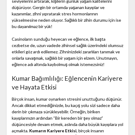
seviyelerini artırarak, kişilerin günlük yaşam kalitelerini
düşürüyor. Gergin bir ortamda yaşanan kayıplar ve
kazanımlar, zihni yıpratarak stres hormonlarının
yükselmesine neden oluyor. Sağlıklı bir zihin durumu için ise
bu dayanılmaz bir yük!
Casinoların sunduğu heyecan ve eğlence, ilk başta
cezbetse de, uzun vadede zihinsel sağlık üzerindeki olumsuz
etkileri göz ardı edilemez. Zihninizdeki zararlıları tanımak ve
onlarla savaşmak, sağlıklı bir yaşam için elzem. Unutmayın,
eğlence adı altında kaybolmuş olmak istemezsiniz!
Kumar Bağımlılığı: Eğlencenin Kariyere
ve Hayata Etkisi
Birçok insan, kumar oynarken stresini unuttuğunu düşünür.
Ancak dikkat etmediğinizde, bu kaçış yolu sizi sadece daha
derin bir çıkmaza sürükleyebilir. Örneğin, biriken
kayıplarınızın ardından “Bir kereden bir şey olmaz”
düşüncesiyle devam etmek, aslında daha büyük kayıplara yol
açmakta.
Kumarın Kariyere Etkisi
, birçok insanın