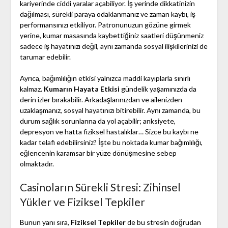
kariyerinde ciddi yaralar açabiliyor. İş yerinde dikkatinizin
dağılması, sürekli paraya odaklanmanız ve zaman kaybı, iş
performansınızı etkiliyor. Patronunuzun gözüne girmek
yerine, kumar masasında kaybettiğiniz saatleri düşünmeniz
sadece iş hayatınızı değil, aynı zamanda sosyal ilişkilerinizi de
tarumar edebilir.
Ayrıca, bağımlılığın etkisi yalnızca maddi kayıplarla sınırlı
kalmaz.
Kumarın Hayata Etkisi
gündelik yaşamınızda da
derin izler bırakabilir. Arkadaşlarınızdan ve ailenizden
uzaklaşmanız, sosyal hayatınızı bitirebilir. Aynı zamanda, bu
durum sağlık sorunlarına da yol açabilir; anksiyete,
depresyon ve hatta fiziksel hastalıklar… Sizce bu kaybı ne
kadar telafi edebilirsiniz? İşte bu noktada kumar bağımlılığı,
eğlencenin karamsar bir yüze dönüşmesine sebep
olmaktadır.
Casinoların Sürekli Stresi: Zihinsel
Yükler ve Fiziksel Tepkiler
Bunun yanı sıra,
Fiziksel Tepkiler
de bu stresin doğrudan