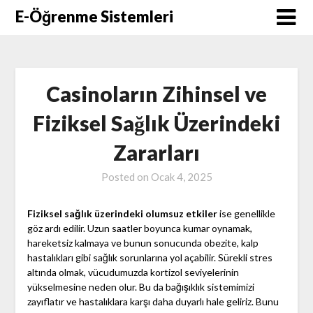
Skip
E-Öğrenme Sistemleri
to
content
Casinoların Zihinsel ve
Fiziksel Sağlık Üzerindeki
Zararları
Posted on
Ocak 4, 2025
Fiziksel sağlık üzerindeki olumsuz etkiler
ise genellikle
göz ardı edilir. Uzun saatler boyunca kumar oynamak,
hareketsiz kalmaya ve bunun sonucunda obezite, kalp
hastalıkları gibi sağlık sorunlarına yol açabilir. Sürekli stres
altında olmak, vücudumuzda kortizol seviyelerinin
yükselmesine neden olur. Bu da bağışıklık sistemimizi
zayıflatır ve hastalıklara karşı daha duyarlı hale geliriz. Bunu