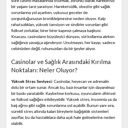
süre casino masalarında oturmak, zorunlu olarak hareketsiz
bir yaşam tarzı yaratıyor. Hareketsizlik, obezite gibi sağlık
sorunlarına yol açarken, uykusuz geceler de
yorgunluğunuzun kronikleşmesine neden oluyor. Kalp
rahatsızlıkları, yüksek tansiyon ve sindirim sorunları gibi
fiziksel zorluklar, birer birer kapınızı çalmaya başlıyor.
Kısacası, casinoların büyüleyici dünyası, sizi kollarına alırken
sağlığınızı yavaşça aşındırıyor. Unutmayın, her kayıp, sadece
cebinizden değil, ruhunuzdan da bir şeyler alıyor.
Casinolar ve Sağlık Arasındaki Kırılma
Noktaları: Neler Oluyor?
Yüksek Stres Seviyesi
: Casinolar, heyecan ve adrenalin
dolu bir ortam sunar. Ancak bu, bazı insanlar için dayanılmaz
bir baskı yaratabilir. Kaybetme korkusu, oyuncuların zihinsel
ve fiziksel sağlığını etkileyebilir. Yüksek stres, insomnia ya da
baş ağrısı gibi sağlık sorunlarına yol açabilir. Bunun yanı sıra,
sürekli stres altında kalan bireylerin bağışıklık sistemleri
zayıflar, bu da hastalıklara daha açık hale gelmelerine neden
olabilir.