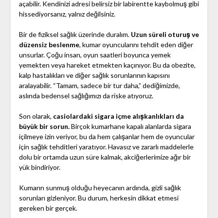
açabilir. Kendinizi adresi belirsiz bir labirentte kaybolmuş gibi
hissediyorsanız, yalnız değilsiniz.
Bir de fiziksel sağlık üzerinde duralım.
Uzun süreli oturuş ve
düzensiz beslenme
, kumar oyuncularını tehdit eden diğer
unsurlar. Çoğu insan, oyun saatleri boyunca yemek
yemekten veya hareket etmekten kaçınıyor. Bu da obezite,
kalp hastalıkları ve diğer sağlık sorunlarının kapısını
aralayabilir. “Tamam, sadece bir tur daha,” dediğimizde,
aslında bedensel sağlığımızı da riske atıyoruz.
Son olarak,
casiolardaki sigara içme alışkanlıkları da
büyük bir sorun.
Birçok kumarhane kapalı alanlarda sigara
içilmeye izin veriyor, bu da hem çalışanlar hem de oyuncular
için sağlık tehditleri yaratıyor. Havasız ve zararlı maddelerle
dolu bir ortamda uzun süre kalmak, akciğerlerimize ağır bir
yük bindiriyor.
Kumarın sunmuş olduğu heyecanın ardında, gizli sağlık
sorunları gizleniyor. Bu durum, herkesin dikkat etmesi
gereken bir gerçek.