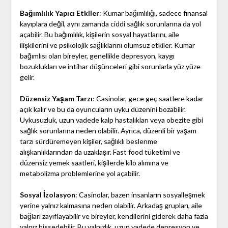
Bağımlılık Yapıcı Etkiler
: Kumar bağımlılığı, sadece finansal
kayıplara değil, aynı zamanda ciddi sağlık sorunlarına da yol
açabilir. Bu bağımlılık, kişilerin sosyal hayatlarını, aile
ilişkilerini ve psikolojik sağlıklarını olumsuz etkiler. Kumar
bağımlısı olan bireyler, genellikle depresyon, kaygı
bozuklukları ve intihar düşünceleri gibi sorunlarla yüz yüze
gelir.
Düzensiz Yaşam Tarzı
: Casinolar, gece geç saatlere kadar
açık kalır ve bu da oyuncuların uyku düzenini bozabilir.
Uykusuzluk, uzun vadede kalp hastalıkları veya obezite gibi
sağlık sorunlarına neden olabilir. Ayrıca, düzenli bir yaşam
tarzı sürdüremeyen kişiler, sağlıklı beslenme
alışkanlıklarından da uzaklaşır. Fast food tüketimi ve
düzensiz yemek saatleri, kişilerde kilo alımına ve
metabolizma problemlerine yol açabilir.
Sosyal İzolasyon
: Casinolar, bazen insanların sosyalleşmek
yerine yalnız kalmasına neden olabilir. Arkadaş grupları, aile
bağları zayıflayabilir ve bireyler, kendilerini giderek daha fazla
yalnız hissedebilir. Bu yalnızlık, uzun vadede depresyon ve