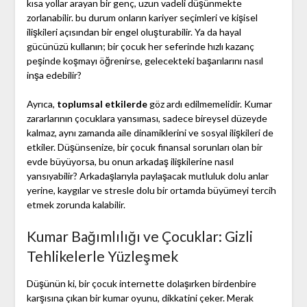
kısa yollar arayan bir genç, uzun vadeli düşünmekte
zorlanabilir. bu durum onların kariyer seçimleri ve kişisel
ilişkileri açısından bir engel oluşturabilir. Ya da hayal
gücünüzü kullanın; bir çocuk her seferinde hızlı kazanç
peşinde koşmayı öğrenirse, gelecekteki başarılarını nasıl
inşa edebilir?
Ayrıca,
toplumsal etkilerde
göz ardı edilmemelidir. Kumar
zararlarının çocuklara yansıması, sadece bireysel düzeyde
kalmaz, aynı zamanda aile dinamiklerini ve sosyal ilişkileri de
etkiler. Düşünsenize, bir çocuk finansal sorunları olan bir
evde büyüyorsa, bu onun arkadaş ilişkilerine nasıl
yansıyabilir? Arkadaşlarıyla paylaşacak mutluluk dolu anlar
yerine, kaygılar ve stresle dolu bir ortamda büyümeyi tercih
etmek zorunda kalabilir.
Kumar Bağımlılığı ve Çocuklar: Gizli
Tehlikelerle Yüzleşmek
Düşünün ki, bir çocuk internette dolaşırken birdenbire
karşısına çıkan bir kumar oyunu, dikkatini çeker. Merak