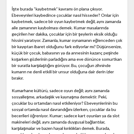
İşte burada “kaybetmek” kavramı ön plana çıkıyor.
Ebeveynleri kaybedince çocuklar nasıl hisseder? Onlar için
kaybetmek, sadece bir oyun kaybetmek değil, aynı zamanda
aile zamanının kaybolması demek. Kumar masalarında
geçirilen her dakika, çocuklar için bir şeylerin eksik olduğu
hissini yaratıyor. Zamanla, kumar oynamanın eğlenceden çok
bir kayıptan ibaret olduğunu fark ediyorlar mı? Düşünsenize,
küçük bir çocuk, babasının ya da annesinin kazanç peşinde
koşarken gözlerinin parladığını ama eve dönünce somurtkan
bir suratla karşılaştığını görüyor. Bu, çocuğun zihninde
kumarın ne denli etkili bir unsur olduğuna dair derin izler
bırakır.
Kumarhane kültürü, sadece oyun değil; aynı zamanda
sosyalleşme, arkadaşlık ve kaynaşma demektir. Peki,
çocuklar bu ortamdan nasıl etkileniyor? Ebeveynlerinin bu
sosyal ortamda nasıl davrandığını izlerken, çocuklar da bu
becerileri öğreniyor. Kumar; sadece kart oyunları ya da slot
makineleri değil, aynı zamanda duygusal bağlantılar,
karşılaşmalar ve bazen hayal kırıklıkları demek. Burada,