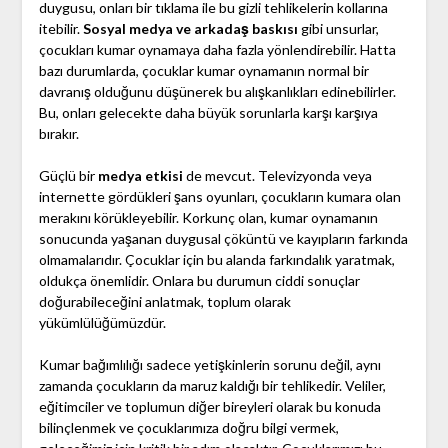
duygusu, onları bir tıklama ile bu gizli tehlikelerin kollarına
itebilir.
Sosyal medya ve arkadaş baskısı
gibi unsurlar,
çocukları kumar oynamaya daha fazla yönlendirebilir. Hatta
bazı durumlarda, çocuklar kumar oynamanın normal bir
davranış olduğunu düşünerek bu alışkanlıkları edinebilirler.
Bu, onları gelecekte daha büyük sorunlarla karşı karşıya
bırakır.
Güçlü bir
medya etkisi
de mevcut. Televizyonda veya
internette gördükleri şans oyunları, çocukların kumara olan
merakını körükleyebilir. Korkunç olan, kumar oynamanın
sonucunda yaşanan duygusal çöküntü ve kayıpların farkında
olmamalarıdır. Çocuklar için bu alanda farkındalık yaratmak,
oldukça önemlidir. Onlara bu durumun ciddi sonuçlar
doğurabileceğini anlatmak, toplum olarak
yükümlülüğümüzdür.
Kumar bağımlılığı sadece yetişkinlerin sorunu değil, aynı
zamanda çocukların da maruz kaldığı bir tehlikedir. Veliler,
eğitimciler ve toplumun diğer bireyleri olarak bu konuda
bilinçlenmek ve çocuklarımıza doğru bilgi vermek,