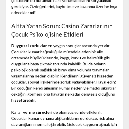
çocukların bu durumları nasıl yorumladıklarını sorgulamak
gerekiyor. Özdeğerlerini, kaybetme ve kazanma üzerine inşa
edecekler mi?
Altta Yatan Sorun: Casino Zararlarının
Çocuk Psikolojisine Etkileri
Duygusal zorluklar
en yaygın sonuçlar arasında yer alır.
Çocuklar, kumar bağımlılığı ile mücadele eden bir aile
ortamında büyüdüklerinde, kaygı, korku ve belirsizlik gibi
duygularla başa çıkmak zorunda kalabilir. Bu da onların
psikolojik olarak sağlıklı bir birey olma yolunda travmalar
yaşamalarına neden olabilir. Kendilerini güvensiz hisseden
çocuklar, sosyal ilişkilerinde zorluk yaşayabilirler. Hayal edin!
Bir çocuğun kendi ailesinin kumar nedeniyle maddi sıkıntılar
çektiğini görmesi, ona hayatın ne kadar dengesiz olduğunu
hissettirebilir.
Karar verme süreçleri
de olumsuz yönde etkilenir.
Çocuklar, kumar oynama alışkanlıklarını gördükçe, risk alma
davranışlarını normalleştirebilir. Gelecek kaygısını aşmak için