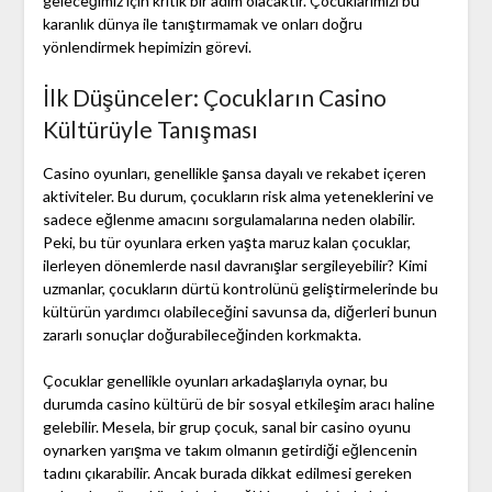
geleceğimiz için kritik bir adım olacaktır. Çocuklarımızı bu
karanlık dünya ile tanıştırmamak ve onları doğru
yönlendirmek hepimizin görevi.
İlk Düşünceler: Çocukların Casino
Kültürüyle Tanışması
Casino oyunları, genellikle şansa dayalı ve rekabet içeren
aktiviteler. Bu durum, çocukların risk alma yeteneklerini ve
sadece eğlenme amacını sorgulamalarına neden olabilir.
Peki, bu tür oyunlara erken yaşta maruz kalan çocuklar,
ilerleyen dönemlerde nasıl davranışlar sergileyebilir? Kimi
uzmanlar, çocukların dürtü kontrolünü geliştirmelerinde bu
kültürün yardımcı olabileceğini savunsa da, diğerleri bunun
zararlı sonuçlar doğurabileceğinden korkmakta.
Çocuklar genellikle oyunları arkadaşlarıyla oynar, bu
durumda casino kültürü de bir sosyal etkileşim aracı haline
gelebilir. Mesela, bir grup çocuk, sanal bir casino oyunu
oynarken yarışma ve takım olmanın getirdiği eğlencenin
tadını çıkarabilir. Ancak burada dikkat edilmesi gereken