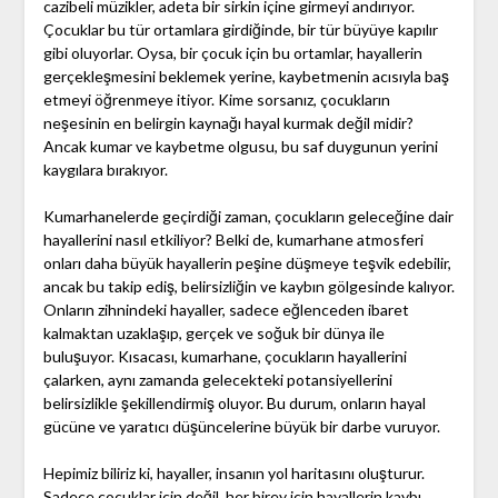
cazibeli müzikler, adeta bir sirkin içine girmeyi andırıyor.
Çocuklar bu tür ortamlara girdiğinde, bir tür büyüye kapılır
gibi oluyorlar. Oysa, bir çocuk için bu ortamlar, hayallerin
gerçekleşmesini beklemek yerine, kaybetmenin acısıyla baş
etmeyi öğrenmeye itiyor. Kime sorsanız, çocukların
neşesinin en belirgin kaynağı hayal kurmak değil midir?
Ancak kumar ve kaybetme olgusu, bu saf duygunun yerini
kaygılara bırakıyor.
Kumarhanelerde geçirdiği zaman, çocukların geleceğine dair
hayallerini nasıl etkiliyor? Belki de, kumarhane atmosferi
onları daha büyük hayallerin peşine düşmeye teşvik edebilir,
ancak bu takip ediş, belirsizliğin ve kaybın gölgesinde kalıyor.
Onların zihnindeki hayaller, sadece eğlenceden ibaret
kalmaktan uzaklaşıp, gerçek ve soğuk bir dünya ile
buluşuyor. Kısacası, kumarhane, çocukların hayallerini
çalarken, aynı zamanda gelecekteki potansiyellerini
belirsizlikle şekillendirmiş oluyor. Bu durum, onların hayal
gücüne ve yaratıcı düşüncelerine büyük bir darbe vuruyor.
Hepimiz biliriz ki, hayaller, insanın yol haritasını oluşturur.
Sadece çocuklar için değil, her birey için hayallerin kaybı