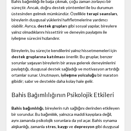
Bahis bağımlılığı ile başa çıkmak, çoğu zaman zorlayıcı bir
süreçtir. Ancak, doğru destek yöntemleri ile bu durumun
üstesinden gelmek mümkündür. Özellikle
terapi seansları
,
bireylerin duygusal yüklerini hafifletmelerine yardımcı
olabilir. Ayrıca,
destek grupları
gibi sosyal yapılar, bireylere
yalnız olmadıklarını hissettirir ve deneyim paylaşımı ile
iyileşme sürecini hızlandırır.
Bireylerin, bu süreçte kendilerini yalnız hissetmemeleri için
destek gruplarına katılması
önerilir. Bu gruplar, benzer
sorunlar yaşayan bireylerin bir araya gelerek deneyimlerini
paylaştığı, duygusal destek sağladığı ve motivasyon artırdığı
ortamlar sunar. Unutmayın,
iyileşme yolculuğu
bir maraton
gibidir; sabır ve destekle daha kolay hale gelir.
Bahis Bağımlılığının Psikolojik Etkileri
Bahis bağımlılığı
, bireylerin ruh sağlığını derinden etkileyen
bir sorundur. Bu bağımlılık, yalnızca maddi kayıplara değil,
aynı zamanda psikolojik sorunlara da yol açar. Bahis oynama
alışkanlığı, zamanla
stres
,
kaygı
ve
depresyon
gibi duygusal