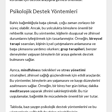
Psikolojik Destek Yöntemleri
Bahis bağımlılığıyla başa çıkmak, çoğu zaman zorlayıcı bir
süreç olabilir. Ancak, bu yolculukta bireylere önemli bir
rehberlik sunar. Bu yöntemler, kişilerin duygusal ve zihinsel
durumlarını iyileştirmek için tasarlanmıştır. Örneğin,
bireysel
terapi
seansları, kişinin içsel çatışmalarını anlamasına ve
başa çıkmasına yardımcı olurken;
grup terapileri
, benzer
deneyimler yaşayan bireylerin bir araya gelerek destek
bulmasını sağlar.
Ayrıca,
mindfulness
teknikleri ve
stres yönetimi
stratejileri, zihinsel sağlığı güçlendirmek için etkili araçlardır.
Bu yöntemler, bireylerin anı yaşamasını ve kaygı düzeylerini
azaltmasını sağlar. Örneğin, bir birey her gün birkaç dakika
meditasyon
yaparak zihnini sakinleştirebilir. Bu tür
uygulamalar, bağımlılık ile mücadelede önemli bir yer tutar.
Tabloda, bazı yaygın psikolojik destek yöntemlerini ve bu
yöntemlerin sağladığı faydaları görebilirsiniz: