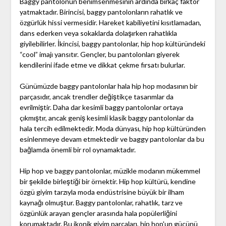
Baggy pantolonun benimsenmesinin ardında birkaç faktör
yatmaktadır. Birincisi, baggy pantolonların rahatlık ve
özgürlük hissi vermesidir. Hareket kabiliyetini kısıtlamadan,
dans ederken veya sokaklarda dolaşırken rahatlıkla
giyilebilirler. İkincisi, baggy pantolonlar, hip hop kültüründeki
“cool” imajı yansıtır. Gençler, bu pantolonları giyerek
kendilerini ifade etme ve dikkat çekme fırsatı bulurlar.
Günümüzde baggy pantolonlar hala hip hop modasının bir
parçasıdır, ancak trendler değiştikçe tasarımlar da
evrilmiştir. Daha dar kesimli baggy pantolonlar ortaya
çıkmıştır, ancak geniş kesimli klasik baggy pantolonlar da
hala tercih edilmektedir. Moda dünyası, hip hop kültüründen
esinlenmeye devam etmektedir ve baggy pantolonlar da bu
bağlamda önemli bir rol oynamaktadır.
Hip hop ve baggy pantolonlar, müzikle modanın mükemmel
bir şekilde birleştiği bir örnektir. Hip hop kültürü, kendine
özgü giyim tarzıyla moda endüstrisine büyük bir ilham
kaynağı olmuştur. Baggy pantolonlar, rahatlık, tarz ve
özgünlük arayan gençler arasında hala popülerliğini
korumaktadır. Bu ikonik giyim parçaları, hip hop'un gücünü