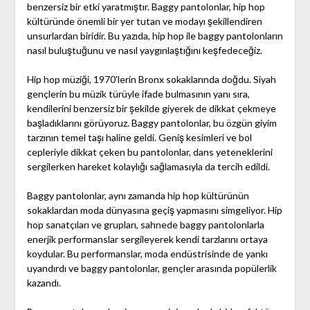
benzersiz bir etki yaratmıştır. Baggy pantolonlar, hip hop
kültüründe önemli bir yer tutan ve modayı şekillendiren
unsurlardan biridir. Bu yazıda, hip hop ile baggy pantolonların
nasıl buluştuğunu ve nasıl yaygınlaştığını keşfedeceğiz.
Hip hop müziği, 1970'lerin Bronx sokaklarında doğdu. Siyah
gençlerin bu müzik türüyle ifade bulmasının yanı sıra,
kendilerini benzersiz bir şekilde giyerek de dikkat çekmeye
başladıklarını görüyoruz. Baggy pantolonlar, bu özgün giyim
tarzının temel taşı haline geldi. Geniş kesimleri ve bol
cepleriyle dikkat çeken bu pantolonlar, dans yeteneklerini
sergilerken hareket kolaylığı sağlamasıyla da tercih edildi.
Baggy pantolonlar, aynı zamanda hip hop kültürünün
sokaklardan moda dünyasına geçiş yapmasını simgeliyor. Hip
hop sanatçıları ve grupları, sahnede baggy pantolonlarla
enerjik performanslar sergileyerek kendi tarzlarını ortaya
koydular. Bu performanslar, moda endüstrisinde de yankı
uyandırdı ve baggy pantolonlar, gençler arasında popülerlik
kazandı.