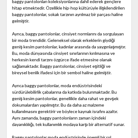
baggy pantolonları koleksiyonlarına dahil ederek gençlere
hitap etmektedir. Özellikle hip-hop kültürüyle ilişkilendirilen
baggy pantolonlar, sokak tarzının ayrılmaz bir parçası haline
gelmiştir.
Ayrıca, baggy pantolonlar, cinsiyet normlarını da sorgulayan
bir moda trendidir. Geleneksel olarak erkeklerin giydiği
geniş kesim pantolonlar, kadınlar arasında da yaygınlaşmıştır.
Bu, moda dünyasında cinsiyet sınırlarının kırılmasına ve
herkesin kendi tarzını özgürce ifade etmesine olanak
sağlamaktadır. Baggy pantolonlar, cinsiyet eşitliği ve
bireysel benlik ifadesi için bir sembol haline gelmiştir.
Ayrıca baggy pantolonlar, moda endüstrisindeki
sürdürülebilirlik çabalarına da katkıda bulunmaktadır. Bu
geniş kesim pantolonlar, genellikle daha rahat ve gevşek
dokumalardan yapılmıştır. Bu da daha az malzeme
kullanılmasını gerektirir ve böylece kaynak israfını azaltır.
Aynı zamanda, baggy pantolonların zaman içindeki
dayanıklılığı, tek kullanımlık modaya karşı bir alternatif sunar.
Baggy pantolonlar moda endüstrisinde önemli bir rol