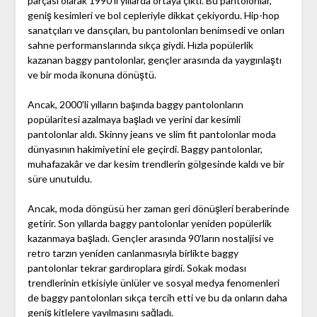
parçası olarak 1990'lı yıllarda ortaya çıktı. Bu pantolonlar,
geniş kesimleri ve bol cepleriyle dikkat çekiyordu. Hip-hop
sanatçıları ve dansçıları, bu pantolonları benimsedi ve onları
sahne performanslarında sıkça giydi. Hızla popülerlik
kazanan baggy pantolonlar, gençler arasında da yaygınlaştı
ve bir moda ikonuna dönüştü.
Ancak, 2000'li yılların başında baggy pantolonların
popülaritesi azalmaya başladı ve yerini dar kesimli
pantolonlar aldı. Skinny jeans ve slim fit pantolonlar moda
dünyasının hakimiyetini ele geçirdi. Baggy pantolonlar,
muhafazakâr ve dar kesim trendlerin gölgesinde kaldı ve bir
süre unutuldu.
Ancak, moda döngüsü her zaman geri dönüşleri beraberinde
getirir. Son yıllarda baggy pantolonlar yeniden popülerlik
kazanmaya başladı. Gençler arasında 90'ların nostaljisi ve
retro tarzın yeniden canlanmasıyla birlikte baggy
pantolonlar tekrar gardıroplara girdi. Sokak modası
trendlerinin etkisiyle ünlüler ve sosyal medya fenomenleri
de baggy pantolonları sıkça tercih etti ve bu da onların daha
geniş kitlelere yayılmasını sağladı.