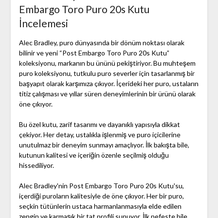
Embargo Toro Puro 20s Kutu
İncelemesi
Alec Bradley, puro dünyasında bir dönüm noktası olarak
bilinir ve yeni “Post Embargo Toro Puro 20s Kutu”
koleksiyonu, markanın bu ününü pekiştiriyor. Bu muhteşem
puro koleksiyonu, tutkulu puro severler için tasarlanmış bir
başyapıt olarak karşımıza çıkıyor. İçerideki her puro, ustaların
titiz çalışması ve yıllar süren deneyimlerinin bir ürünü olarak
öne çıkıyor.
Bu özel kutu, zarif tasarımı ve dayanıklı yapısıyla dikkat
çekiyor. Her detay, ustalıkla işlenmiş ve puro içicilerine
unutulmaz bir deneyim sunmayı amaçlıyor. İlk bakışta bile,
kutunun kalitesi ve içeriğin özenle seçilmiş olduğu
hissediliyor.
Alec Bradley'nin Post Embargo Toro Puro 20s Kutu'su,
içerdiği puroların kalitesiyle de öne çıkıyor. Her bir puro,
seçkin tütünlerin ustaca harmanlanmasıyla elde edilen
zengin ve karmaşık bir tat profili sunuyor. İlk nefeste bile,