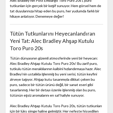
Alec Bradley'nin Post Embargo Toro Puro 20s'ı, puro
tutkunları için gerçek bir keşif sunuyor. Hem görsel hem de
tat duyularınıza hitap eden bu puro, her yudumda farklı bir
hikaye anlatıyor. Denemeye değer!
Tütün Tutkunlarını Heyecanlandıran
Yeni Tat: Alec Bradley Ahşap Kutulu
Toro Puro 20s
Tütün dünyasının gizemli atmosferinde yeni bir heyecan:
Alec Bradley Ahşap Kutulu Toro Puro 20s! Bu zarif puro,
tutkulu tütün meraklılarının kalbini hızlandırmaya hazır. Alec
Bradley'nin ustalıkla işlenmiş bu yeni serisi, tütün keyfini
zirveye taşıyor. Ahşap kutu tasarımıyla dikkat çeken bu
puro, sadece bir tütün ürünü değil, bir sanat eseri gibi
tasarlanmış. Her bir detayı özenle işlenmiş olan bu puro,
tütünün eşsiz aromalarını en saf haliyle sunuyor.
Alec Bradley Ahşap Kutulu Toro Puro 20s, tütün tutkunları
için bir lüks simge haline gelmiştir. Her nefeste hissedilen