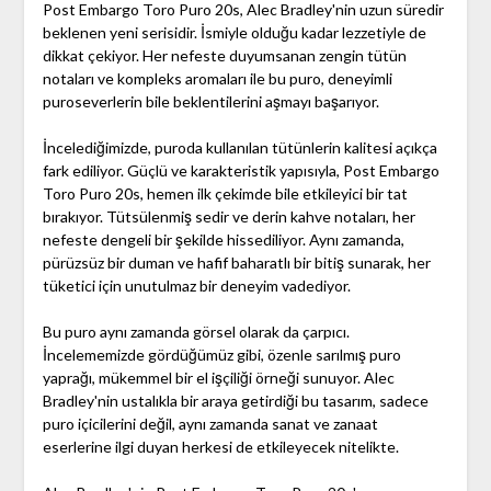
Post Embargo Toro Puro 20s, Alec Bradley'nin uzun süredir
beklenen yeni serisidir. İsmiyle olduğu kadar lezzetiyle de
dikkat çekiyor. Her nefeste duyumsanan zengin tütün
notaları ve kompleks aromaları ile bu puro, deneyimli
puroseverlerin bile beklentilerini aşmayı başarıyor.
İncelediğimizde, puroda kullanılan tütünlerin kalitesi açıkça
fark ediliyor. Güçlü ve karakteristik yapısıyla, Post Embargo
Toro Puro 20s, hemen ilk çekimde bile etkileyici bir tat
bırakıyor. Tütsülenmiş sedir ve derin kahve notaları, her
nefeste dengeli bir şekilde hissediliyor. Aynı zamanda,
pürüzsüz bir duman ve hafif baharatlı bir bitiş sunarak, her
tüketici için unutulmaz bir deneyim vadediyor.
Bu puro aynı zamanda görsel olarak da çarpıcı.
İncelememizde gördüğümüz gibi, özenle sarılmış puro
yaprağı, mükemmel bir el işçiliği örneği sunuyor. Alec
Bradley'nin ustalıkla bir araya getirdiği bu tasarım, sadece
puro içicilerini değil, aynı zamanda sanat ve zanaat
eserlerine ilgi duyan herkesi de etkileyecek nitelikte.