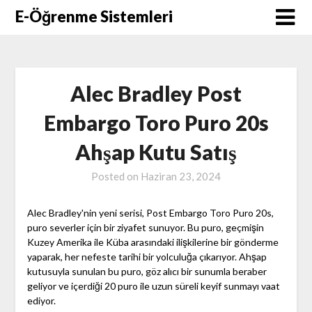
Skip
E-Öğrenme Sistemleri
to
content
Alec Bradley Post
Embargo Toro Puro 20s
Ahşap Kutu Satış
Posted on
Haziran 23, 2024
Alec Bradley'nin yeni serisi, Post Embargo Toro Puro 20s,
puro severler için bir ziyafet sunuyor. Bu puro, geçmişin
Kuzey Amerika ile Küba arasındaki ilişkilerine bir gönderme
yaparak, her nefeste tarihi bir yolculuğa çıkarıyor. Ahşap
kutusuyla sunulan bu puro, göz alıcı bir sunumla beraber
geliyor ve içerdiği 20 puro ile uzun süreli keyif sunmayı vaat
ediyor.