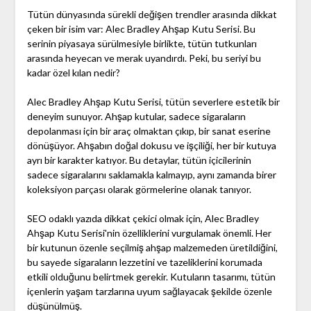
Tütün dünyasında sürekli değişen trendler arasında dikkat
çeken bir isim var: Alec Bradley Ahşap Kutu Serisi. Bu
serinin piyasaya sürülmesiyle birlikte, tütün tutkunları
arasında heyecan ve merak uyandırdı. Peki, bu seriyi bu
kadar özel kılan nedir?
Alec Bradley Ahşap Kutu Serisi, tütün severlere estetik bir
deneyim sunuyor. Ahşap kutular, sadece sigaraların
depolanması için bir araç olmaktan çıkıp, bir sanat eserine
dönüşüyor. Ahşabın doğal dokusu ve işçiliği, her bir kutuya
ayrı bir karakter katıyor. Bu detaylar, tütün içicilerinin
sadece sigaralarını saklamakla kalmayıp, aynı zamanda birer
koleksiyon parçası olarak görmelerine olanak tanıyor.
SEO odaklı yazıda dikkat çekici olmak için, Alec Bradley
Ahşap Kutu Serisi'nin özelliklerini vurgulamak önemli. Her
bir kutunun özenle seçilmiş ahşap malzemeden üretildiğini,
bu sayede sigaraların lezzetini ve tazeliklerini korumada
etkili olduğunu belirtmek gerekir. Kutuların tasarımı, tütün
içenlerin yaşam tarzlarına uyum sağlayacak şekilde özenle
düşünülmüş.