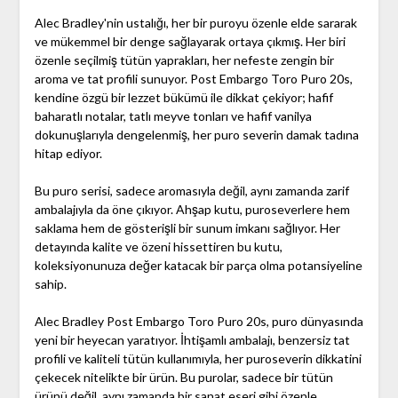
Alec Bradley'nin ustalığı, her bir puroyu özenle elde sararak
ve mükemmel bir denge sağlayarak ortaya çıkmış. Her biri
özenle seçilmiş tütün yaprakları, her nefeste zengin bir
aroma ve tat profili sunuyor. Post Embargo Toro Puro 20s,
kendine özgü bir lezzet bükümü ile dikkat çekiyor; hafif
baharatlı notalar, tatlı meyve tonları ve hafif vanilya
dokunuşlarıyla dengelenmiş, her puro severin damak tadına
hitap ediyor.
Bu puro serisi, sadece aromasıyla değil, aynı zamanda zarif
ambalajıyla da öne çıkıyor. Ahşap kutu, puroseverlere hem
saklama hem de gösterişli bir sunum imkanı sağlıyor. Her
detayında kalite ve özeni hissettiren bu kutu,
koleksiyonunuza değer katacak bir parça olma potansiyeline
sahip.
Alec Bradley Post Embargo Toro Puro 20s, puro dünyasında
yeni bir heyecan yaratıyor. İhtişamlı ambalajı, benzersiz tat
profili ve kaliteli tütün kullanımıyla, her puroseverin dikkatini
çekecek nitelikte bir ürün. Bu purolar, sadece bir tütün
ürünü değil, aynı zamanda bir sanat eseri gibi özenle