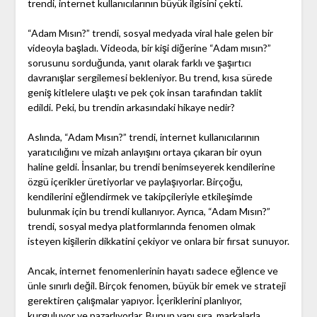
trendi, internet kullanıcılarının büyük ilgisini çekti.
“Adam Mısın?” trendi, sosyal medyada viral hale gelen bir
videoyla başladı. Videoda, bir kişi diğerine “Adam mısın?”
sorusunu sorduğunda, yanıt olarak farklı ve şaşırtıcı
davranışlar sergilemesi bekleniyor. Bu trend, kısa sürede
geniş kitlelere ulaştı ve pek çok insan tarafından taklit
edildi. Peki, bu trendin arkasındaki hikaye nedir?
Aslında, “Adam Mısın?” trendi, internet kullanıcılarının
yaratıcılığını ve mizah anlayışını ortaya çıkaran bir oyun
haline geldi. İnsanlar, bu trendi benimseyerek kendilerine
özgü içerikler üretiyorlar ve paylaşıyorlar. Birçoğu,
kendilerini eğlendirmek ve takipçileriyle etkileşimde
bulunmak için bu trendi kullanıyor. Ayrıca, “Adam Mısın?”
trendi, sosyal medya platformlarında fenomen olmak
isteyen kişilerin dikkatini çekiyor ve onlara bir fırsat sunuyor.
Ancak, internet fenomenlerinin hayatı sadece eğlence ve
ünle sınırlı değil. Birçok fenomen, büyük bir emek ve strateji
gerektiren çalışmalar yapıyor. İçeriklerini planlıyor,
kurguluyor ve pazarlıyorlar. Bunun yanı sıra, markalarla