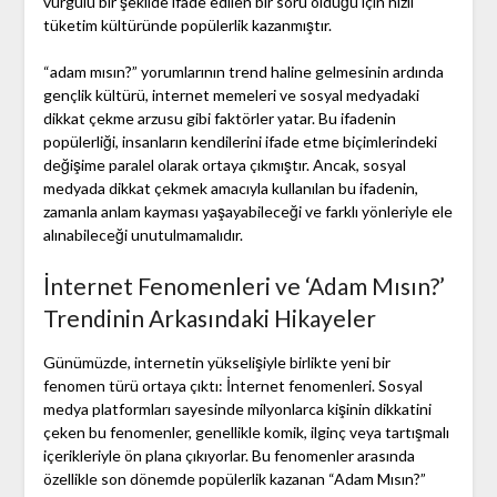
vurgulu bir şekilde ifade edilen bir soru olduğu için hızlı
tüketim kültüründe popülerlik kazanmıştır.
“adam mısın?” yorumlarının trend haline gelmesinin ardında
gençlik kültürü, internet memeleri ve sosyal medyadaki
dikkat çekme arzusu gibi faktörler yatar. Bu ifadenin
popülerliği, insanların kendilerini ifade etme biçimlerindeki
değişime paralel olarak ortaya çıkmıştır. Ancak, sosyal
medyada dikkat çekmek amacıyla kullanılan bu ifadenin,
zamanla anlam kayması yaşayabileceği ve farklı yönleriyle ele
alınabileceği unutulmamalıdır.
İnternet Fenomenleri ve ‘Adam Mısın?’
Trendinin Arkasındaki Hikayeler
Günümüzde, internetin yükselişiyle birlikte yeni bir
fenomen türü ortaya çıktı: İnternet fenomenleri. Sosyal
medya platformları sayesinde milyonlarca kişinin dikkatini
çeken bu fenomenler, genellikle komik, ilginç veya tartışmalı
içerikleriyle ön plana çıkıyorlar. Bu fenomenler arasında
özellikle son dönemde popülerlik kazanan “Adam Mısın?”