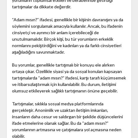
yorumların toplumsal etkileri ve beraberinde getirdiği
tartışmalar da dikkate değerdir.
“Adam mısın?” ifadesi, genellikle bir kişinin davranışını ya da
söylemini sorgulamak amacıyla kullanılır. Ancak, bu ifadenin
cinsiyetçi ve ayrımcı bir anlam içerebileceği de
unutulmamalıdır. Birçok kişi, bu tür yorumların erkeklik
normlarını pekiştirdiğini ve kadınları ya da farklı cinsiyetleri
aşağıladığını savunmaktadır.
Bu yorumlar, genellikle tartışmalı bir konuyu ele alırken
ortaya çıkar. Özellikle siyasi ya da sosyal konuları kapsayan
tartışmalarda “adam mısın?” ifadesi, karşı tarafı küçümsemek
ve itibarsızlaştırmak için kullanılabilir. Bu durum, iletişimi
olumsuz etkileyerek sağlıklı tartışmanın önüne geçebilir.
Tartışmalar, sıklıkla sosyal medya platformlarında
gerçekleşir. Anonimlik ve uzaktan iletişim imkanları,
insanların daha cesur ve saldırgan bir şekilde düşüncelerini
ifade etmelerine olanak sağlar. Bu da “adam mısın?”
yorumlarının artmasına ve çatışmalara yol açmasına neden
olabilir.