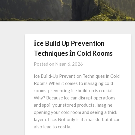
İce Build Up Prevention
Techniques İn Cold Rooms
Posted on
Nisan 6, 2026
Ice Build-Up Prevention Techniques in Cold
Rooms When it comes to managing cold
rooms, preventing ice build-up is crucial.
Why? Because ice can disrupt operations
and spoil your stored products. Imagine
opening your cold room and seeing a thick
layer of ice. Not only is it a hassle, but it can
also lead to costly…