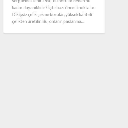
sergilemektedir. Peki, bu borular neden bu
kadar dayanıklıdır? İşte bazı önemli noktalar:
Dikişsiz çelik çekme borular, yüksek kaliteli
çelikten üretilir. Bu, onların paslanma…