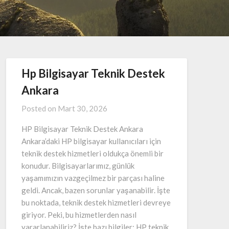
Hp Bilgisayar Teknik Destek
Ankara
Posted on
Mart 30, 2026
HP Bilgisayar Teknik Destek Ankara
Ankara’daki HP bilgisayar kullanıcıları için
teknik destek hizmetleri oldukça önemli bir
konudur. Bilgisayarlarımız, günlük
yaşamımızın vazgeçilmez bir parçası haline
geldi. Ancak, bazen sorunlar yaşanabilir. İşte
bu noktada, teknik destek hizmetleri devreye
giriyor. Peki, bu hizmetlerden nasıl
yararlanabiliriz? İşte bazı bilgiler: HP teknik