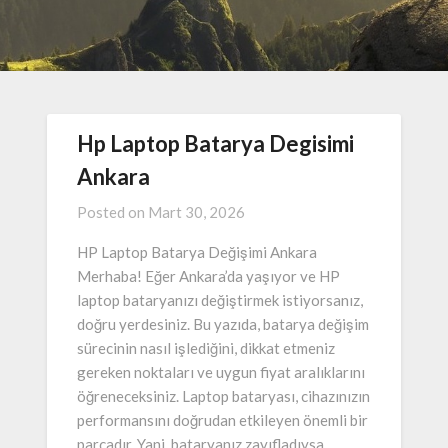
Hp Laptop Batarya Degisimi
Ankara
Posted on
Mart 30, 2026
HP Laptop Batarya Değişimi Ankara
Merhaba! Eğer Ankara’da yaşıyor ve HP
laptop bataryanızı değiştirmek istiyorsanız,
doğru yerdesiniz. Bu yazıda, batarya değişim
sürecinin nasıl işlediğini, dikkat etmeniz
gereken noktaları ve uygun fiyat aralıklarını
öğreneceksiniz. Laptop bataryası, cihazınızın
performansını doğrudan etkileyen önemli bir
parçadır. Yani, bataryanız zayıfladıysa,